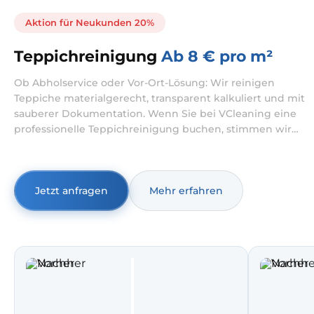
Aktion für Neukunden 20%
Teppichreinigung
Ab 8 € pro m²
Ob Abholservice oder Vor-Ort-Lösung: Wir reinigen
Teppiche materialgerecht, transparent kalkuliert und mit
sauberer Dokumentation. Wenn Sie bei VCleaning eine
professionelle Teppichreinigung buchen, stimmen wir
den Ablauf auf Ihren Teppich und Ihre Situation ab.
Möglich sind Teppichreinigung mit Abholung und
koordinierter Rückgabe oder Teppichreinigung mit
Hausbesuch – besonders praktisch, wenn Sie Teppich
Jetzt anfragen
Mehr erfahren
waschen lassen möchten, ohne Transportaufwand.