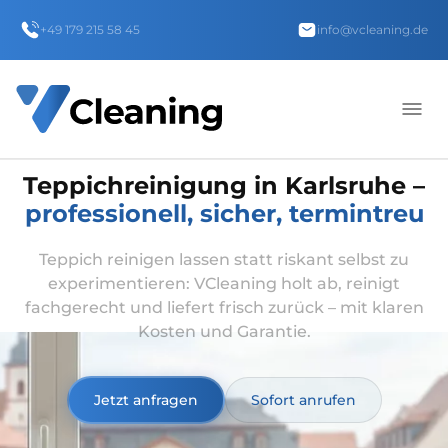
+49 179 215 58 45
info@vcleaning.de
Teppichreinigung in Karlsruhe –
professionell, sicher, termintreu
Teppich reinigen lassen statt riskant selbst zu
experimentieren: VCleaning holt ab, reinigt
fachgerecht und liefert frisch zurück – mit klaren
Kosten und Garantie.
Jetzt anfragen
Sofort anrufen