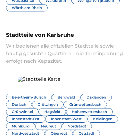
Walzbachtal
Waldbronn
Weingarten (Baden)
Wörth am Rhein
Stadtteile von Karlsruhe
Wir bedienen alle offiziellen Stadtteile sowie
häufig gesuchte Quartiere – die Terminplanung
erfolgt nach Kapazität.
Beiertheim-Bulach
Bergwald
Daxlanden
Durlach
Grötzingen
Grünwettersbach
Grünwinkel
Hagsfeld
Hohenwettersbach
Innenstadt-Ost
Innenstadt-West
Knielingen
Mühlburg
Neureut
Nordstadt
Nordweststadt
Oberreut
Oststadt