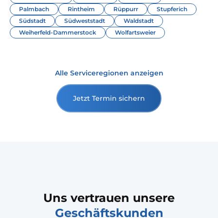
Palmbach
Rintheim
Rüppurr
Stupferich
Südstadt
Südweststadt
Waldstadt
Weiherfeld-Dammerstock
Wolfartsweier
Alle Serviceregionen anzeigen
Jetzt Termin sichern
Uns vertrauen unsere
Geschäftskunden