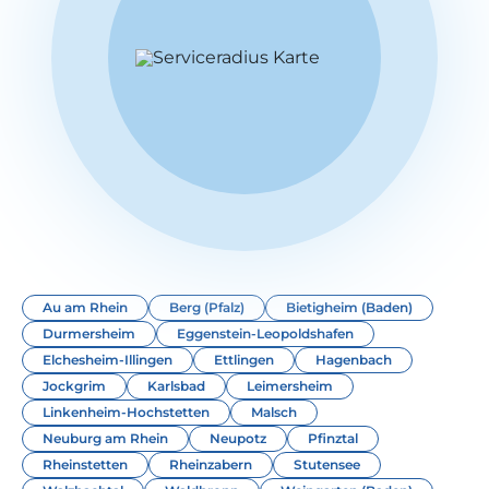
Au am Rhein
Berg (Pfalz)
Bietigheim (Baden)
Durmersheim
Eggenstein-Leopoldshafen
Elchesheim-Illingen
Ettlingen
Hagenbach
Jockgrim
Karlsbad
Leimersheim
Linkenheim-Hochstetten
Malsch
Neuburg am Rhein
Neupotz
Pfinztal
Rheinstetten
Rheinzabern
Stutensee