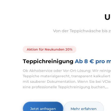
U
Von der Teppichwäsche bis zu
Aktion für Neukunden 20%
Teppichreinigung
Ab 8 € pro 
Ob Abholservice oder Vor-Ort-Lösung: Wir reini
Teppiche materialgerecht, transparent kalkulier
mit sauberer Dokumentation. Wenn Sie bei VCl
eine professionelle Teppichreinigung buchen,
stimmen wir den Ablauf auf Ihren Teppich und I
Situation ab. Möglich sind Teppichreinigung mit
Abholung und koordinierter Rückgabe oder
Teppichreinigung mit Hausbesuch – besonders
Jetzt anfragen
Mehr erfahren