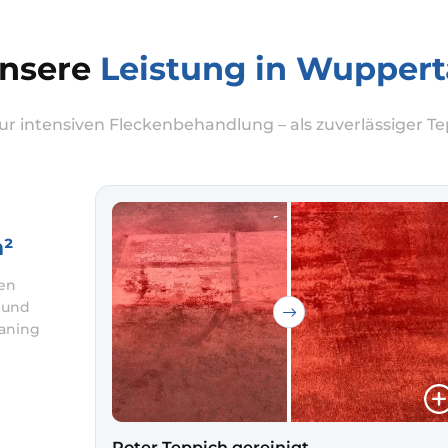
nsere
Leistung in Wuppert
r intensiven Fleckenbehandlung – als zuverlässiger Te
m²
gen
t und
eaning
hre
Roter Teppich gereinigt