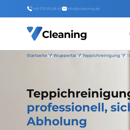
+49 179 215 58 45
info@vcleaning.de
Startseite
Wuppertal
Teppichreinigung
T
Teppichreinigun
professionell, si
Abholung