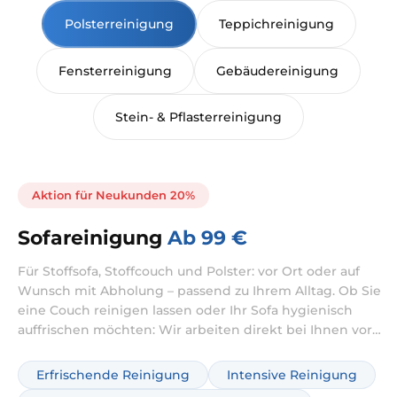
Polsterreinigung
Teppichreinigung
Fensterreinigung
Gebäudereinigung
Stein- & Pflasterreinigung
Aktion für Neukunden 20%
Sofareinigung
Ab 99 €
Für Stoffsofa, Stoffcouch und Polster: vor Ort oder auf
Wunsch mit Abholung – passend zu Ihrem Alltag. Ob Sie
eine Couch reinigen lassen oder Ihr Sofa hygienisch
auffrischen möchten: Wir arbeiten direkt bei Ihnen vor
Ort. Je nach Zustand kombinieren wir die Reinigung bei
Bedarf mit intensiver Behandlung gegen Verschmutzung
Erfrischende Reinigung
Intensive Reinigung
und Gerüche.