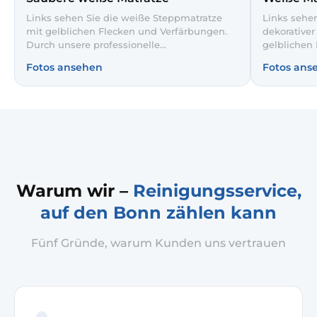
Links sehen Sie die weiße Steppmatratze
Links sehen
mit gelblichen Flecken und Verfärbungen.
dekorative
Durch unsere professionelle
gelblichen 
Matratzenreinigung wurden die Flecken
Tiefenreini
Fotos ansehen
Fotos ans
schonend entfernt und der Bezug sichtbar
wieder glei
aufgehellt. So schlafen Sie wieder auf einer
des Steppm
hygienischen, frischen Unterlage.
entsteht ei
Schlafklim
Warum wir –
Reinigungsservice,
auf den Bonn zählen kann
Fünf Gründe, warum Kunden uns vertrauen