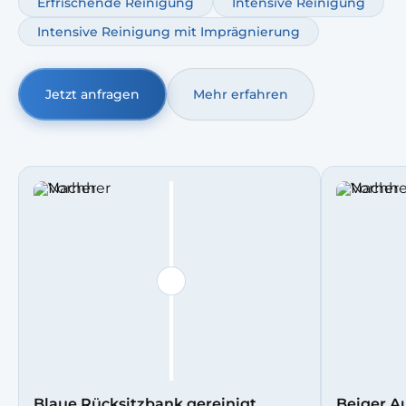
Erfrischende Reinigung
Intensive Reinigung
Geruchsentfernung.
Intensive Reinigung mit Imprägnierung
Jetzt anfragen
Mehr erfahren
Blaue Rücksitzbank gereinigt
Beiger Au