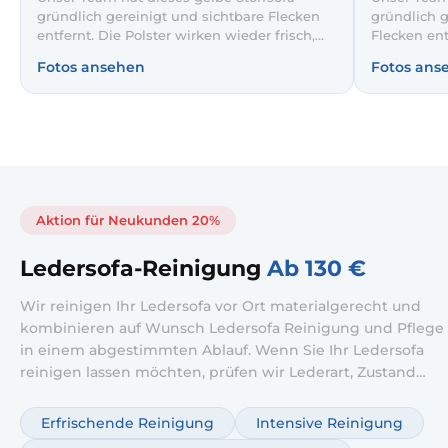
gründlich gereinigt und sichtbare Flecken
gründlich g
entfernt. Die Polster wirken wieder frisch,
Flecken ent
ebenmäßig und einladend. So bleibt Ihr
ebenmäßig u
Fotos ansehen
Fotos ans
Lieblingssofa noch lange wie neu.
Sofa hygie
Gäste.
Aktion für Neukunden 20%
Ledersofa-Reinigung
Ab 130 €
Wir reinigen Ihr Ledersofa vor Ort materialgerecht und
kombinieren auf Wunsch Ledersofa Reinigung und Pflege
in einem abgestimmten Ablauf. Wenn Sie Ihr Ledersofa
reinigen lassen möchten, prüfen wir Lederart, Zustand
und Verschmutzung und wählen die passende Methode.
Ergänzend ist ein Ledersofa Pflege Service möglich, damit
Erfrischende Reinigung
Intensive Reinigung
das Leder geschmeidig bleibt und länger gut aussieht.