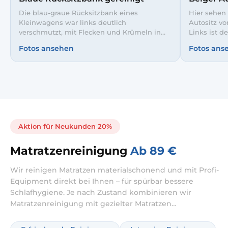
Die blau-graue Rücksitzbank eines
Hier sehen 
Kleinwagens war links deutlich
Autositz vo
verschmutzt, mit Flecken und Krümeln in
Links ist de
den Polstern. Nach unserer intensiven
Alltagsver
Fotos ansehen
Fotos ans
Innenreinigung wirkt der Stoff rechts wieder
zu erkenne
gleichmäßig, farbkräftig und ordentlich. So
Shampoonie
fahren Ihre Mitfahrer auf einer hygienisch
teils noch 
sauberen Sitzbank.
in einem g
Fahrzeug.
Aktion für Neukunden 20%
Matratzenreinigung
Ab 89 €
Wir reinigen Matratzen materialschonend und mit Profi-
Equipment direkt bei Ihnen – für spürbar bessere
Schlafhygiene. Je nach Zustand kombinieren wir
Matratzenreinigung mit gezielter Matratzen
Tiefenreinigung, inklusive sinnvoller Behandlung von
Gerüchen und Flecken. Ideal, wenn Sie Ihre Matratze