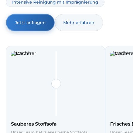
Intensive Reinigung mit Imprägnierung
Jetzt anfragen
Mehr erfahren
Sauberes Stoffsofa
Frisches 
Unser Team hat dieses gelbe Stoffsofa
Unser Team 