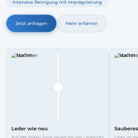
Intensive Reinigung mit Imprägnierung
Jetzt anfragen
Mehr erfahren
Leder wie neu
Sauberes
Auf der linken Seite sehen Sie das Ledersofa
Links ist d