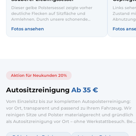
Dieser gelbe Polstersessel zeigte vorher
Links sehe
deutliche Flecken auf Sitzfläche und
Zustand mi
Armlehnen. Durch unsere schonende
Abnutzungs
Tiefenreinigung werden Verschmutzungen
professione
Fotos ansehen
Fotos ans
entfernt und der Stoff sichtbar aufgefrischt.
Bezug rech
So wirkt der Sessel wieder einladend und
deutlich he
hygienisch sauber.
sauber und 
Aktion für Neukunden 20%
Autositzreinigung
Ab 35 €
Vom Einzelsitz bis zur kompletten Autopolsterreinigung:
vor Ort, transparent und passend zu Ihrem Fahrzeug. Wir
reinigen Sitze und Polster materialgerecht und gründlich
als Autositzreinigung vor Ort – ohne Werkstattbesuch. Bei
starker Nutzung setzen wir auf Autositze Tiefenreinigung;
optional ergänzen wir Autopolsterreinigung