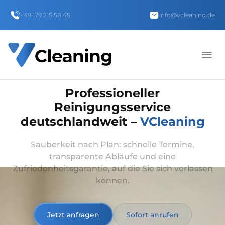
+49 179 215 58 45
info@vcleaning.de
Professioneller
Reinigungsservice
deutschlandweit –
VCleaning
Sauberkeit nach Plan: schnelle Termine,
transparente Abläufe und eine
Zufriedenheitsgarantie, auf die Sie sich verlassen
können.
Jetzt anfragen
Sofort anrufen