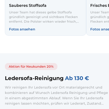
Sauberes Stoffsofa
Frisches 
Unser Team hat dieses gelbe Stoffsofa
Unser Team 
gründlich gereinigt und sichtbare Flecken
gründlich g
entfernt. Die Polster wirken wieder frisch,
Flecken ent
ebenmäßig und einladend. So bleibt Ihr
ebenmäßig u
Fotos ansehen
Fotos ans
Lieblingssofa noch lange wie neu.
Sofa hygie
Gäste.
Aktion für Neukunden 20%
Ledersofa-Reinigung
Ab 130 €
Wir reinigen Ihr Ledersofa vor Ort materialgerecht und
kombinieren auf Wunsch Ledersofa Reinigung und Pflege
in einem abgestimmten Ablauf. Wenn Sie Ihr Ledersofa
reinigen lassen möchten, prüfen wir Lederart, Zustand
und Verschmutzung und wählen die passende Methode.