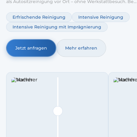
als Autositzreinigung vor Ort – ohne Werkstattbesuch. Bei
starker Nutzung setzen wir auf Autositze Tiefenreinigung;
optional ergänzen wir Autopolsterreinigung
Erfrischende Reinigung
Intensive Reinigung
Geruchsentfernung.
Intensive Reinigung mit Imprägnierung
Jetzt anfragen
Mehr erfahren