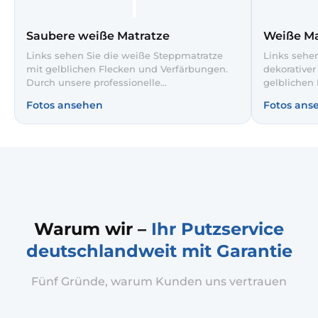
Saubere weiße Matratze
Weiße Ma
Links sehen Sie die weiße Steppmatratze
Links sehen
mit gelblichen Flecken und Verfärbungen.
dekorative
Durch unsere professionelle
gelblichen 
Matratzenreinigung wurden die Flecken
Tiefenreini
Fotos ansehen
Fotos ans
schonend entfernt und der Bezug sichtbar
wieder glei
aufgehellt. So schlafen Sie wieder auf einer
des Steppm
hygienischen, frischen Unterlage.
entsteht ei
Schlafklim
Warum wir –
Ihr Putzservice
deutschlandweit mit Garantie
Fünf Gründe, warum Kunden uns vertrauen