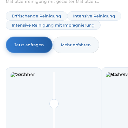
Matratzenreinigung mit gezielter Matratzen
Tiefenreinigung, inklusive sinnvoller Behandlung von
Gerüchen und Flecken. Ideal, wenn Sie Ihre Matratze
Erfrischende Reinigung
Intensive Reinigung
professionell reinigen lassen möchten – ohne unnötige
Intensive Reinigung mit Imprägnierung
Extras und mit klarer Dokumentation.
Jetzt anfragen
Mehr erfahren