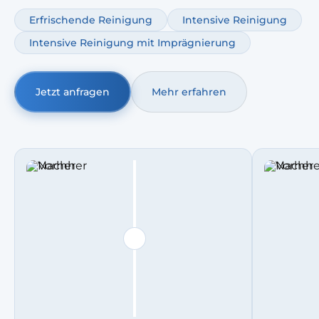
Ergänzend ist ein Ledersofa Pflege Service möglich, damit
Erfrischende Reinigung
Intensive Reinigung
das Leder geschmeidig bleibt und länger gut aussieht.
Intensive Reinigung mit Imprägnierung
Jetzt anfragen
Mehr erfahren