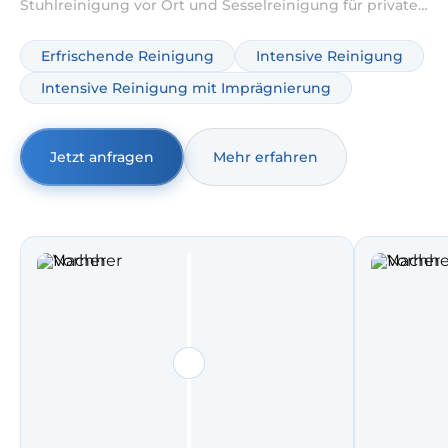
Stuhlreinigung vor Ort und Sesselreinigung für private
und gewerbliche Sitzmöbel – materialgerecht, gründlich
und planbar. Wenn Sie Stühle reinigen lassen möchten,
Erfrischende Reinigung
Intensive Reinigung
entfernen wir Flecken und Gerüche schonend und
Intensive Reinigung mit Imprägnierung
abgestimmt auf Stoff, Mischgewebe oder empfindliche
Oberflächen.
Jetzt anfragen
Mehr erfahren