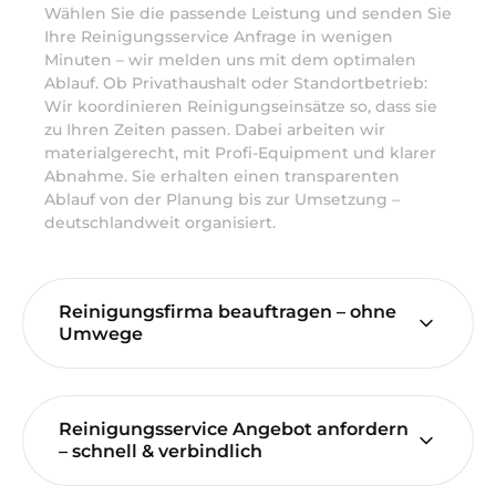
Wählen Sie die passende Leistung und senden Sie
Ihre Reinigungsservice Anfrage in wenigen
Minuten – wir melden uns mit dem optimalen
Ablauf. Ob Privathaushalt oder Standortbetrieb:
Wir koordinieren Reinigungseinsätze so, dass sie
zu Ihren Zeiten passen. Dabei arbeiten wir
materialgerecht, mit Profi-Equipment und klarer
Abnahme. Sie erhalten einen transparenten
Ablauf von der Planung bis zur Umsetzung –
deutschlandweit organisiert.
Reinigungsfirma beauftragen – ohne
Umwege
Reinigungsservice Angebot anfordern
– schnell & verbindlich