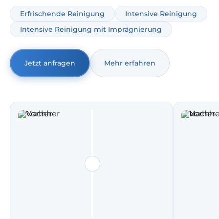
Bedarf mit intensiver Behandlung gegen Verschmutzung
Erfrischende Reinigung
Intensive Reinigung
und Gerüche.
Intensive Reinigung mit Imprägnierung
Jetzt anfragen
Mehr erfahren