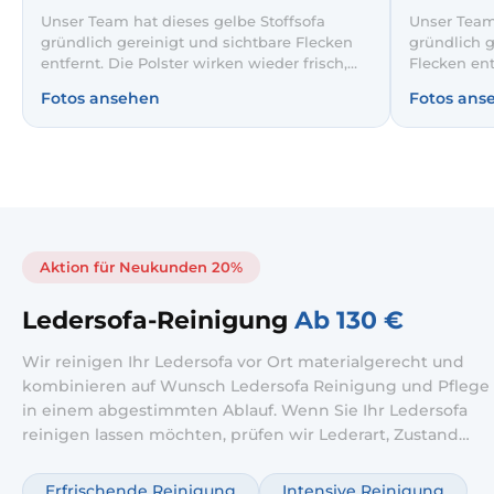
Unser Team hat dieses gelbe Stoffsofa
Unser Team 
gründlich gereinigt und sichtbare Flecken
gründlich g
entfernt. Die Polster wirken wieder frisch,
Flecken ent
ebenmäßig und einladend. So bleibt Ihr
ebenmäßig u
Fotos ansehen
Fotos ans
Lieblingssofa noch lange wie neu.
Sofa hygie
Gäste.
Aktion für Neukunden 20%
Ledersofa-Reinigung
Ab 130 €
Wir reinigen Ihr Ledersofa vor Ort materialgerecht und
kombinieren auf Wunsch Ledersofa Reinigung und Pflege
in einem abgestimmten Ablauf. Wenn Sie Ihr Ledersofa
reinigen lassen möchten, prüfen wir Lederart, Zustand
und Verschmutzung und wählen die passende Methode.
Ergänzend ist ein Ledersofa Pflege Service möglich, damit
Erfrischende Reinigung
Intensive Reinigung