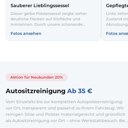
Sauberer Lieblingssessel
Gepflegte
Dieser gelbe Polstersessel zeigte vorher
Links sehe
deutliche Flecken auf Sitzfläche und
Zustand mi
Armlehnen. Durch unsere schonende
Abnutzungs
Tiefenreinigung werden Verschmutzungen
professione
Fotos ansehen
Fotos ans
entfernt und der Stoff sichtbar aufgefrischt.
Bezug rech
So wirkt der Sessel wieder einladend und
deutlich he
hygienisch sauber.
sauber und 
Aktion für Neukunden 20%
Autositzreinigung
Ab 35 €
Vom Einzelsitz bis zur kompletten Autopolsterreinigung:
vor Ort, transparent und passend zu Ihrem Fahrzeug. Wir
reinigen Sitze und Polster materialgerecht und gründlich
als Autositzreinigung vor Ort – ohne Werkstattbesuch. Bei
starker Nutzung setzen wir auf Autositze Tiefenreinigung;