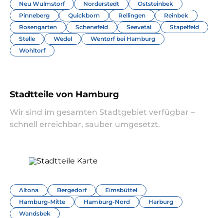
Neu Wulmstorf
Norderstedt
Oststeinbek
Pinneberg
Quickborn
Rellingen
Reinbek
Rosengarten
Schenefeld
Seevetal
Stapelfeld
Stelle
Wedel
Wentorf bei Hamburg
Wohltorf
Stadtteile von Hamburg
Wir sind im gesamten Stadtgebiet verfügbar –
schnell erreichbar, sauber umgesetzt.
Altona
Bergedorf
Eimsbüttel
Hamburg-Mitte
Hamburg-Nord
Harburg
Wandsbek