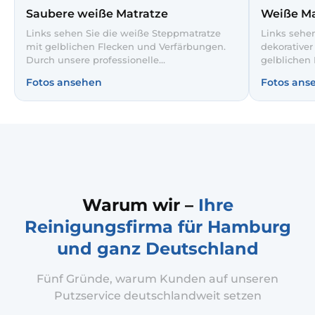
Saubere weiße Matratze
Weiße Ma
Links sehen Sie die weiße Steppmatratze
Links sehen
mit gelblichen Flecken und Verfärbungen.
dekorative
Durch unsere professionelle
gelblichen 
Matratzenreinigung wurden die Flecken
Tiefenreini
Fotos ansehen
Fotos ans
schonend entfernt und der Bezug sichtbar
wieder glei
aufgehellt. So schlafen Sie wieder auf einer
des Steppm
hygienischen, frischen Unterlage.
entsteht ei
Schlafklim
Warum wir –
Ihre
Reinigungsfirma für Hamburg
und ganz Deutschland
Fünf Gründe, warum Kunden auf unseren
Putzservice deutschlandweit setzen