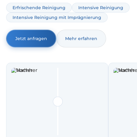
und planbar. Wenn Sie Stühle reinigen lassen möchten,
Erfrischende Reinigung
Intensive Reinigung
entfernen wir Flecken und Gerüche schonend und
Intensive Reinigung mit Imprägnierung
abgestimmt auf Stoff, Mischgewebe oder empfindliche
Oberflächen.
Jetzt anfragen
Mehr erfahren