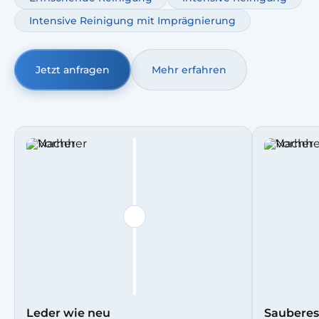
das Leder geschmeidig bleibt und länger gut aussieht.
Intensive Reinigung mit Imprägnierung
Jetzt anfragen
Mehr erfahren
Leder wie neu
Sauberes