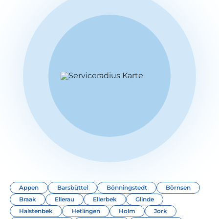
Appen
Barsbüttel
Bönningstedt
Börnsen
Braak
Ellerau
Ellerbek
Glinde
Halstenbek
Hetlingen
Holm
Jork