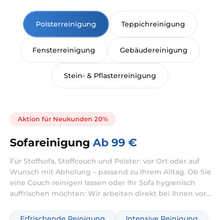
Polsterreinigung
Teppichreinigung
Fensterreinigung
Gebäudereinigung
Stein- & Pflasterreinigung
Aktion für Neukunden 20%
Sofareinigung
Ab 99 €
Für Stoffsofa, Stoffcouch und Polster: vor Ort oder auf
Wunsch mit Abholung – passend zu Ihrem Alltag. Ob Sie
eine Couch reinigen lassen oder Ihr Sofa hygienisch
auffrischen möchten: Wir arbeiten direkt bei Ihnen vor
Ort. Je nach Zustand kombinieren wir die Reinigung bei
Bedarf mit intensiver Behandlung gegen Verschmutzung
Erfrischende Reinigung
Intensive Reinigung