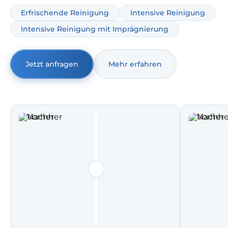
Gerüchen und Flecken. Ideal, wenn Sie Ihre Matratze
Erfrischende Reinigung
Intensive Reinigung
professionell reinigen lassen möchten – ohne unnötige
Intensive Reinigung mit Imprägnierung
Extras und mit klarer Dokumentation.
Jetzt anfragen
Mehr erfahren