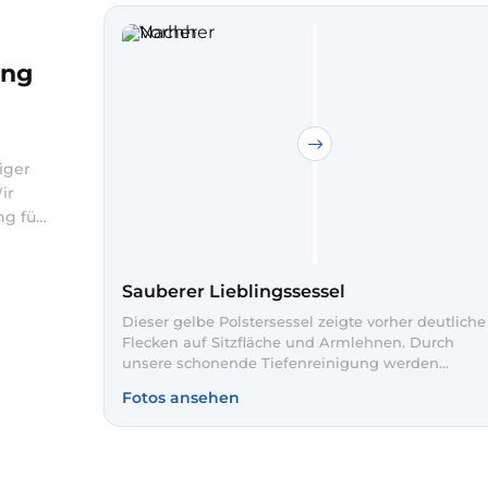
ung
iger
ir
ng für
echt,
n
üche
Sauberer Lieblingssessel
ebe
Dieser gelbe Polstersessel zeigte vorher deutliche
Flecken auf Sitzfläche und Armlehnen. Durch
unsere schonende Tiefenreinigung werden
Verschmutzungen entfernt und der Stoff sichtbar
Fotos ansehen
aufgefrischt. So wirkt der Sessel wieder einladend
und hygienisch sauber.