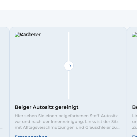
Beiger Autositz gereinigt
B
Hier sehen Sie einen beigefarbenen Stoff-Autositz
Li
vor und nach der Innenreinigung. Links ist der Sitz
un
mit Alltagsverschmutzungen und Grauschleier zu
Zu
erkennen, rechts nach der gründlichen
Ve