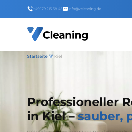
+49 179 215 58 45
info@vcleaning.de
Startseite
Kiel
Professioneller 
in Kiel –
sauber, 