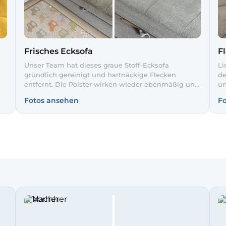
Frisches Ecksofa
Fl
Unser Team hat dieses graue Stoff-Ecksofa
Li
gründlich gereinigt und hartnäckige Flecken
de
entfernt. Die Polster wirken wieder ebenmäßig und
un
farbintensiv. So bleibt Ihr Sofa hygienisch sauber
Be
Fotos ansehen
F
und einladend für Gäste.
So
tä