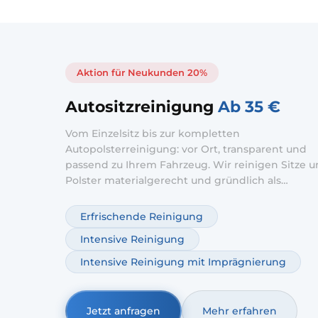
Aktion für Neukunden 20%
Autositzreinigung
Ab 35 €
Vom Einzelsitz bis zur kompletten
Autopolsterreinigung: vor Ort, transparent und
passend zu Ihrem Fahrzeug. Wir reinigen Sitze 
Polster materialgerecht und gründlich als
Autositzreinigung vor Ort – ohne Werkstattbesuc
starker Nutzung setzen wir auf Autositze
Erfrischende Reinigung
Tiefenreinigung; optional ergänzen wir
Intensive Reinigung
Autopolsterreinigung Geruchsentfernung.
Intensive Reinigung mit Imprägnierung
Jetzt anfragen
Mehr erfahren