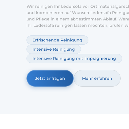
Wir reinigen Ihr Ledersofa vor Ort materialgerec
und kombinieren auf Wunsch Ledersofa Reinig
und Pflege in einem abgestimmten Ablauf. Wen
Ihr Ledersofa reinigen lassen möchten, prüfen w
Lederart, Zustand und Verschmutzung und wähl
passende Methode. Ergänzend ist ein Ledersofa 
Erfrischende Reinigung
Service möglich, damit das Leder geschmeidig b
Intensive Reinigung
und länger gut aussieht.
Intensive Reinigung mit Imprägnierung
Jetzt anfragen
Mehr erfahren