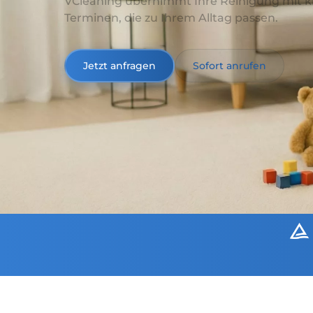
VCleaning übernimmt Ihre Reinigung mit k
Terminen, die zu Ihrem Alltag passen.
Jetzt anfragen
Sofort anrufen