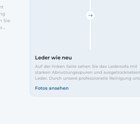
ht
ung
n Sie
ir
en die
Pflege
leibt
Leder wie neu
Auf der linken Seite sehen Sie das Ledersofa mit
starken Abnutzungsspuren und ausgetrocknete
Leder. Durch unsere professionelle Reinigung un
Pflege wirken die Flächen rechts wieder glatt und
Fotos ansehen
gleichmäßig. Farbe und Glanz wurden aufgefrisch
das Sofa sieht wieder nahezu wie neu aus.