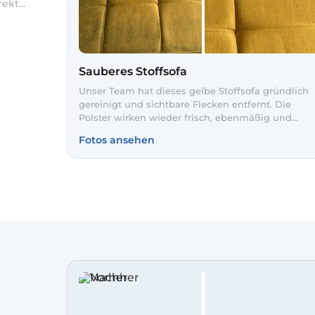
rekt
wir
lung
Sauberes Stoffsofa
Unser Team hat dieses gelbe Stoffsofa gründlich
gereinigt und sichtbare Flecken entfernt. Die
Polster wirken wieder frisch, ebenmäßig und
einladend. So bleibt Ihr Lieblingssofa noch lange
Fotos ansehen
wie neu.