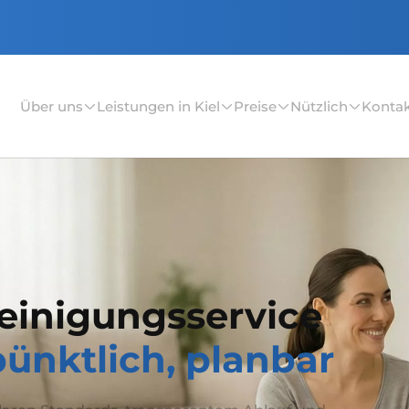
Über uns
Leistungen in Kiel
Preise
Nützlich
Konta
Reinigungsservice
pünktlich, planbar