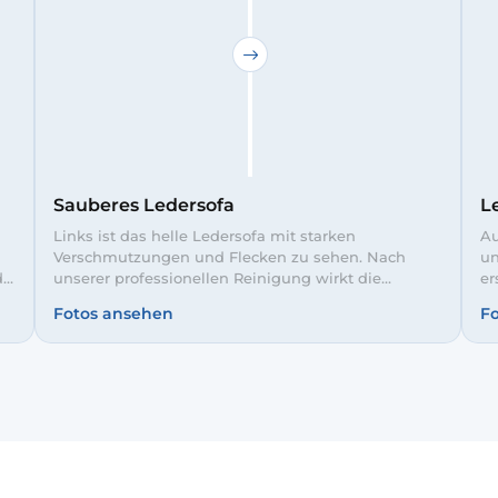
Sauberes Ledersofa
L
Links ist das helle Ledersofa mit starken
Au
m
Verschmutzungen und Flecken zu sehen. Nach
un
d
unserer professionellen Reinigung wirkt die
er
Sitzfläche wieder gleichmäßig und gepflegt. So
Fa
Fotos ansehen
F
t,
bleibt Ihr Sofa hygienisch sauber und bequem für
is
die ganze Familie.
ge