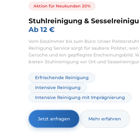
Aktion für Neukunden 20%
Stuhlreinigung & Sesselreinig
Ab 12 €
Vom Esszimmer bis zum Büro: Unser Polsterstuhl
Reinigung Service sorgt für saubere Polster, wen
Gerüche und ein gepflegtes Erscheinungsbild. W
bieten Stuhlreinigung vor Ort und Sesselreinigu
private und gewerbliche Sitzmöbel – materialger
gründlich und planbar. Wenn Sie Stühle reinige
Erfrischende Reinigung
lassen möchten, entfernen wir Flecken und Ger
Intensive Reinigung
schonend und abgestimmt auf Stoff, Mischgew
oder empfindliche Oberflächen.
Intensive Reinigung mit Imprägnierung
Jetzt anfragen
Mehr erfahren