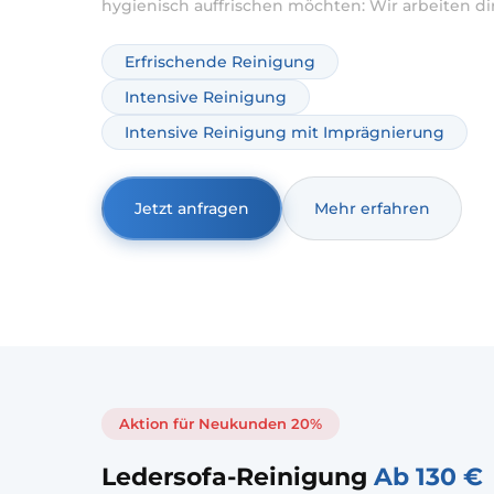
hygienisch auffrischen möchten: Wir arbeiten di
bei Ihnen vor Ort. Je nach Zustand kombinieren 
die Reinigung bei Bedarf mit intensiver Behand
Erfrischende Reinigung
gegen Verschmutzung und Gerüche.
Intensive Reinigung
Intensive Reinigung mit Imprägnierung
Jetzt anfragen
Mehr erfahren
Aktion für Neukunden 20%
Ledersofa-Reinigung
Ab 130 €