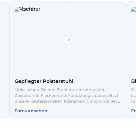
Gepflegter Polsterstuhl
B
Links sehen Sie den Stuhl im verschmutzten
De
Zustand mit Flecken und Abnutzungsspuren. Nach
st
unserer professionellen Polsterreinigung wirkt der
Kr
Bezug rechts wieder gleichmäßig und deutlich
Ti
Fotos ansehen
F
heller. So fügt sich der Stuhl wieder sauber und
du
gepflegt in Ihr Esszimmer ein.
Po
ge