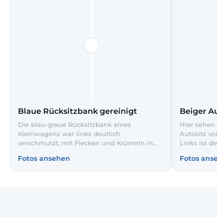
Blaue Rücksitzbank gereinigt
Beiger Au
Die blau-graue Rücksitzbank eines
Hier sehen 
Kleinwagens war links deutlich
Autositz vo
verschmutzt, mit Flecken und Krümeln in
Links ist de
den Polstern. Nach unserer intensiven
Alltagsver
Fotos ansehen
Fotos ans
Innenreinigung wirkt der Stoff rechts wieder
zu erkenne
gleichmäßig, farbkräftig und ordentlich. So
Shampoonie
fahren Ihre Mitfahrer auf einer hygienisch
teils noch 
sauberen Sitzbank.
in einem g
Fahrzeug.