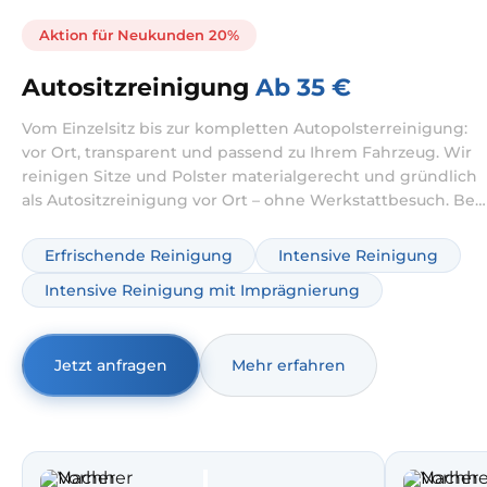
Aktion für Neukunden 20%
Autositzreinigung
Ab 35 €
Vom Einzelsitz bis zur kompletten Autopolsterreinigung:
vor Ort, transparent und passend zu Ihrem Fahrzeug. Wir
reinigen Sitze und Polster materialgerecht und gründlich
als Autositzreinigung vor Ort – ohne Werkstattbesuch. Bei
starker Nutzung setzen wir auf Autositze Tiefenreinigung;
optional ergänzen wir Autopolsterreinigung
Erfrischende Reinigung
Intensive Reinigung
Geruchsentfernung.
Intensive Reinigung mit Imprägnierung
Jetzt anfragen
Mehr erfahren