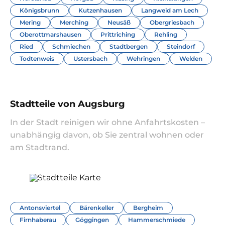
Königsbrunn
Kutzenhausen
Langweid am Lech
Mering
Merching
Neusäß
Obergriesbach
Oberottmarshausen
Prittriching
Rehling
Ried
Schmiechen
Stadtbergen
Steindorf
Todtenweis
Ustersbach
Wehringen
Welden
Stadtteile von Augsburg
In der Stadt reinigen wir ohne Anfahrtskosten –
unabhängig davon, ob Sie zentral wohnen oder
am Stadtrand.
Antonsviertel
Bärenkeller
Bergheim
Firnhaberau
Göggingen
Hammerschmiede