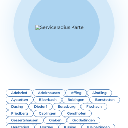
Adelsried
Adelzhausen
Affing
Aindling
Aystetten
Biberbach
Bobingen
Bonstetten
Dasing
Diedorf
Eurasburg
Fischach
Friedberg
Gablingen
Gersthofen
Gessertshausen
Graben
Großaitingen
Heretsried
Horgau
Kissing
Kleinaitingen