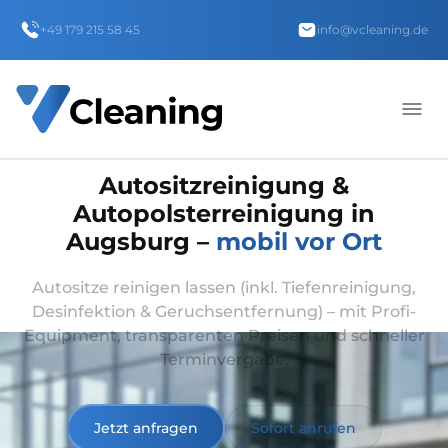
+49 179 215 58 45
info@vcleaning.de
Autositzreinigung &
Autopolsterreinigung in
Augsburg –
mobil vor Ort
Autositze reinigen lassen (inkl. Tiefenreinigung,
Desinfektion & Geruchsentfernung) – mit Profi-
Equipment, transparenten Preisen und schneller
Terminvergabe.
Jetzt anfragen
Sofort anrufen