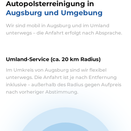
Autopolsterreinigung in
Augsburg und Umgebung
Wir sind mobil in Augsburg und im Umland
unterwegs – die Anfahrt erfolgt nach Absprache.
Umland-Service (ca. 20 km Radius)
Im Umkreis von Augsburg sind wir flexibel
unterwegs. Die Anfahrt ist je nach Entfernung
inklusive – außerhalb des Radius gegen Aufpreis
nach vorheriger Abstimmung.