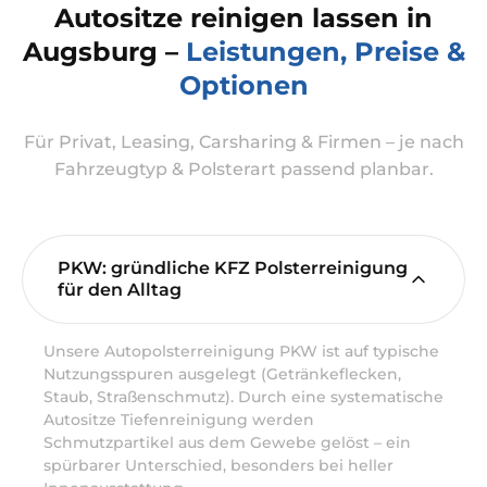
Autositze reinigen lassen in
Augsburg –
Leistungen, Preise &
Optionen
Für Privat, Leasing, Carsharing & Firmen – je nach
Fahrzeugtyp & Polsterart passend planbar.
PKW: gründliche KFZ Polsterreinigung
für den Alltag
Unsere Autopolsterreinigung PKW ist auf typische
Nutzungsspuren ausgelegt (Getränkeflecken,
Staub, Straßenschmutz). Durch eine systematische
Autositze Tiefenreinigung werden
Schmutzpartikel aus dem Gewebe gelöst – ein
spürbarer Unterschied, besonders bei heller