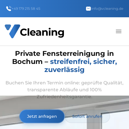
+49 179 215 58 45
info@vcleaning.de
Private Fensterreinigung in
Bochum –
streifenfrei, sicher,
zuverlässig
Buchen Sie Ihren Termin online: geprüfte Qualität,
transparente Abläufe und 100%
Zufriedenheitsgarantie.
Jetzt anfragen
Sofort anrufen