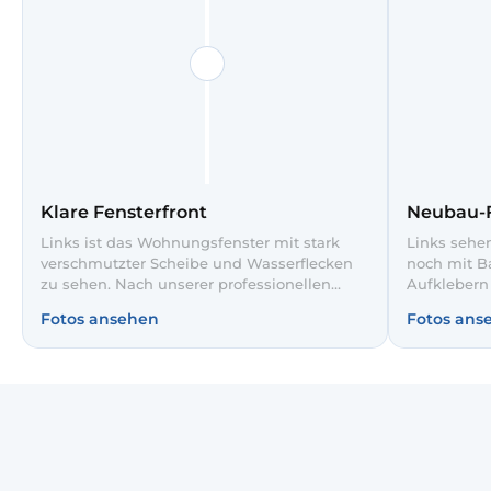
Klare Fensterfront
Neubau-F
Links ist das Wohnungsfenster mit stark
Links sehen
verschmutzter Scheibe und Wasserflecken
noch mit B
zu sehen. Nach unserer professionellen
Aufklebern
Glasreinigung rechts ist der Blick auf die
professione
Fotos ansehen
Fotos ans
Hochhäuser und den Himmel wieder klar
Rahmen und
und streifenfrei. So wirkt der Raum heller
Mörtelspure
und die Aussicht kommt voll zur Geltung.
die farbig
Himmel ist 