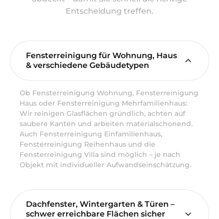
Entscheidung treffen.
Fensterreinigung für Wohnung, Haus
& verschiedene Gebäudetypen
Ob Fensterreinigung Wohnung, Fensterreinigung
Haus oder Fensterreinigung Mehrfamilienhaus:
Wir reinigen Glasflächen gründlich, achten auf
saubere Kanten und arbeiten materialschonend.
Auch Fensterreinigung Einfamilienhaus,
Fensterreinigung Reihenhaus und die
Fensterreinigung Villa sind möglich – je nach
Objekt mit individueller Aufwandseinschätzung.
Dachfenster, Wintergarten & Türen –
schwer erreichbare Flächen sicher