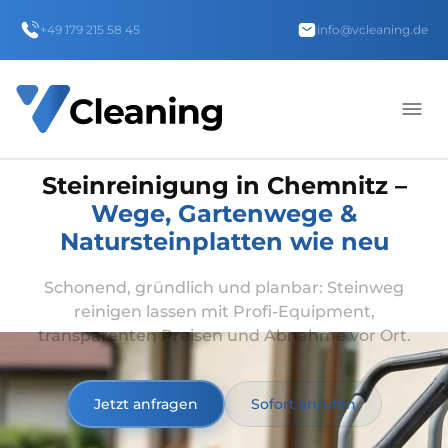
+49 179 215 58 45
info@vcleaning.de
Steinreinigung in Chemnitz –
Wege, Gartenwege &
Natursteinplatten wie neu
Schonend, gründlich und planbar: Steinweg
reinigen lassen mit Profi-Equipment,
transparenten Preisen und Abnahme vor Ort.
Jetzt anfragen
Sofort anrufen