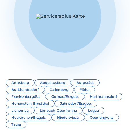
Amtsberg
Augustusburg
Burgstädt
Burkhardtsdorf
Callenberg
Flöha
Frankenberg/Sa.
Gornau/Erzgeb.
Hartmannsdorf
Hohenstein-Ernstthal
Jahnsdorf/Erzgeb.
Lichtenau
Limbach-Oberfrohna
Lugau
Neukirchen/Erzgeb.
Niederwiesa
Oberlungwitz
Taura