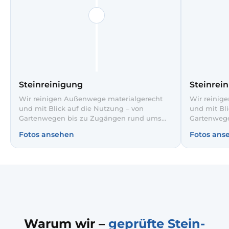
Steinreinigung
Steinrei
Wir reinigen Außenwege materialgerecht
Wir reinig
und mit Blick auf die Nutzung – von
und mit Bli
Gartenwegen bis zu Zugängen rund ums
Gartenweg
Haus. Wenn Sie Steinplatten reinigen lassen
Haus. Wenn 
Fotos ansehen
Fotos ans
möchten, stimmen wir Verfahren und Mittel
möchten, s
auf Steinart und Zustand ab.
auf Steinar
Warum wir –
geprüfte Stein-