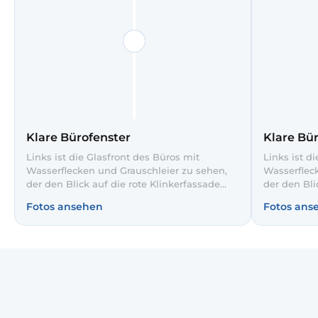
Klare Bürofenster
Klare Bü
Links ist die Glasfront des Büros mit
Links ist d
Wasserflecken und Grauschleier zu sehen,
Wasserflec
der den Blick auf die rote Klinkerfassade
der den Bli
trübt. Nach unserer professionellen
trübt. Nach
Fotos ansehen
Fotos ans
Glasreinigung rechts erscheinen Himmel
Glasreinig
und Gebäude deutlich klarer und ohne
und Gebäud
Streifen. Mehr Tageslicht im Büro sorgt für
Streifen. M
eine angenehmere Arbeitsatmosphäre.
eine angen