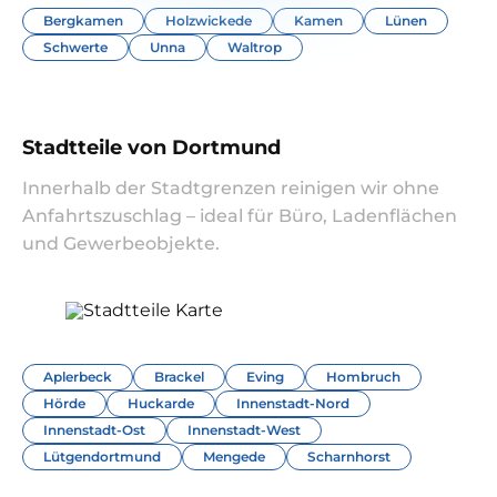
Bergkamen
Holzwickede
Kamen
Lünen
Schwerte
Unna
Waltrop
Stadtteile von Dortmund
Innerhalb der Stadtgrenzen reinigen wir ohne
Anfahrtszuschlag – ideal für Büro, Ladenflächen
und Gewerbeobjekte.
Aplerbeck
Brackel
Eving
Hombruch
Hörde
Huckarde
Innenstadt-Nord
Innenstadt-Ost
Innenstadt-West
Lütgendortmund
Mengede
Scharnhorst