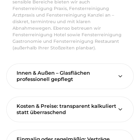
sensible Bereiche bieten wir auch
Fensterreinigung Praxis, Fensterreinigung
Arztpraxis und Fensterreinigung Kanzlei an –
diskret, termintreu und mit klaren
Abnahmewegen. Ebenso betreuen wir
Fensterreinigung Hotel sowie Fensterreinigung
Gastronomie und Fensterreinigung Restaurant
(außerhalb Ihrer Stoßzeiten planbar).
Innen & Außen – Glasflächen
professionell gepflegt
Kosten & Preise: transparent kalkuliert
statt überraschend
Einmalig oder regelmäßig: Verträge,