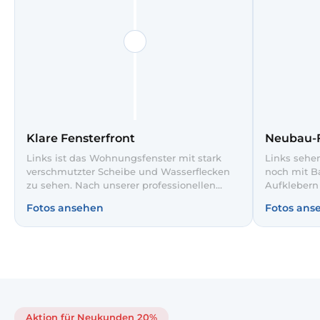
Klare Fensterfront
Neubau-F
Links ist das Wohnungsfenster mit stark
Links sehen
verschmutzter Scheibe und Wasserflecken
noch mit B
zu sehen. Nach unserer professionellen
Aufklebern
Glasreinigung rechts ist der Blick auf die
professione
Fotos ansehen
Fotos ans
Hochhäuser und den Himmel wieder klar
Rahmen und
und streifenfrei. So wirkt der Raum heller
Mörtelspure
und die Aussicht kommt voll zur Geltung.
die farbig
Himmel ist 
Aktion für Neukunden 20%