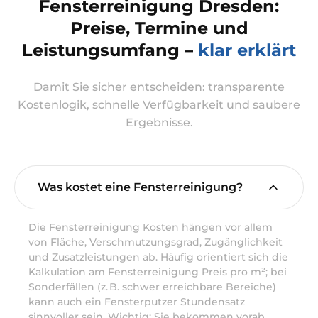
Fensterreinigung Dresden:
Preise, Termine und
Leistungsumfang –
klar erklärt
Damit Sie sicher entscheiden: transparente
Kostenlogik, schnelle Verfügbarkeit und saubere
Ergebnisse.
Was kostet eine Fensterreinigung?
Die Fensterreinigung Kosten hängen vor allem
von Fläche, Verschmutzungsgrad, Zugänglichkeit
und Zusatzleistungen ab. Häufig orientiert sich die
Kalkulation am Fensterreinigung Preis pro m²; bei
Sonderfällen (z. B. schwer erreichbare Bereiche)
kann auch ein Fensterputzer Stundensatz
sinnvoller sein. Wichtig: Sie bekommen vorab