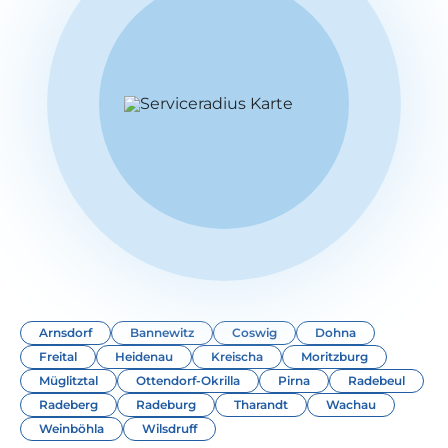
Arnsdorf
Bannewitz
Coswig
Dohna
Freital
Heidenau
Kreischa
Moritzburg
Müglitztal
Ottendorf-Okrilla
Pirna
Radebeul
Radeberg
Radeburg
Tharandt
Wachau
Weinböhla
Wilsdruff