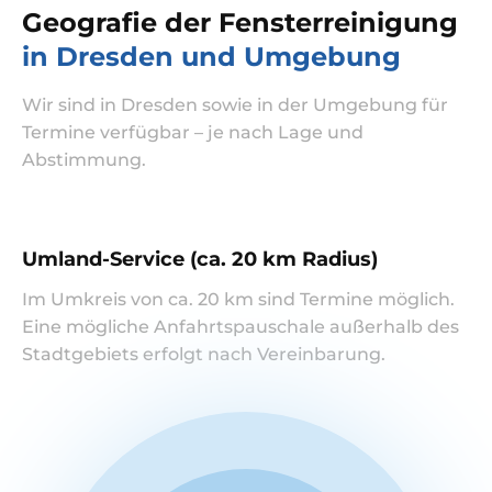
Geografie der Fensterreinigung
in Dresden und Umgebung
Wir sind in Dresden sowie in der Umgebung für
Termine verfügbar – je nach Lage und
Abstimmung.
Umland-Service (ca. 20 km Radius)
Im Umkreis von ca. 20 km sind Termine möglich.
Eine mögliche Anfahrtspauschale außerhalb des
Stadtgebiets erfolgt nach Vereinbarung.