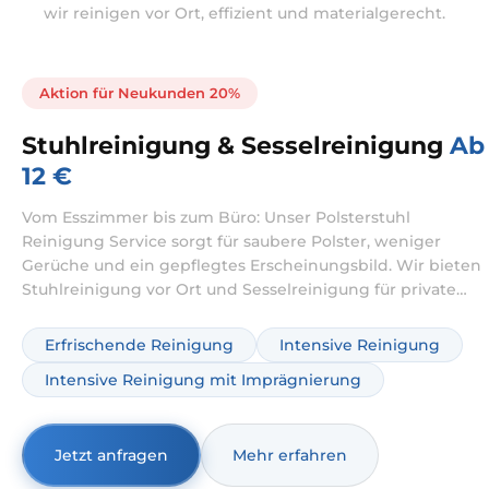
wir reinigen vor Ort, effizient und materialgerecht.
Aktion für Neukunden 20%
Stuhlreinigung & Sesselreinigung
Ab
12 €
Vom Esszimmer bis zum Büro: Unser Polsterstuhl
Reinigung Service sorgt für saubere Polster, weniger
Gerüche und ein gepflegtes Erscheinungsbild. Wir bieten
Stuhlreinigung vor Ort und Sesselreinigung für private
und gewerbliche Sitzmöbel – materialgerecht, gründlich
und planbar. Wenn Sie Stühle reinigen lassen möchten,
Erfrischende Reinigung
Intensive Reinigung
entfernen wir Flecken und Gerüche schonend und
Intensive Reinigung mit Imprägnierung
abgestimmt auf Stoff, Mischgewebe oder empfindliche
Oberflächen.
Jetzt anfragen
Mehr erfahren