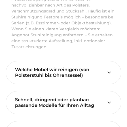
nachvollziehbar nach Art des Polsters,
Verschmutzungsgrad und Stückzahl. Häufig ist ein
Stuhlreinigung Festpreis möglich – besonders bei
Serien (z. B. Esszimmer- oder Objektbestuhlung).
Wenn Sie einen klaren Vergleich möchten:
Angebot Stuhlreinigung anfordern – Sie erhalten
eine strukturierte Aufstellung, inkl. optionaler
Zusatzleistungen.
Welche Möbel wir reinigen (von
Polsterstuhl bis Ohrensessel)
Schnell, dringend oder planbar:
passende Modelle für Ihren Alltag