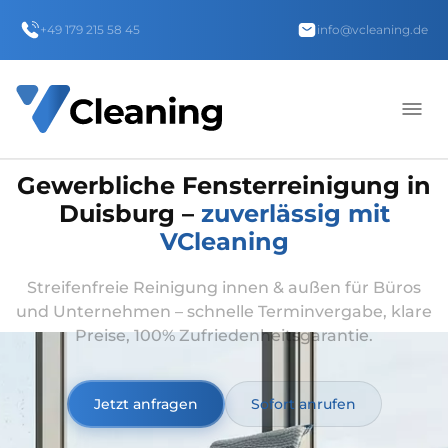
+49 179 215 58 45
info@vcleaning.de
Gewerbliche Fensterreinigung in
Duisburg –
zuverlässig mit
VCleaning
Streifenfreie Reinigung innen & außen für Büros
und Unternehmen – schnelle Terminvergabe, klare
Preise, 100% Zufriedenheitsgarantie.
Jetzt anfragen
Sofort anrufen