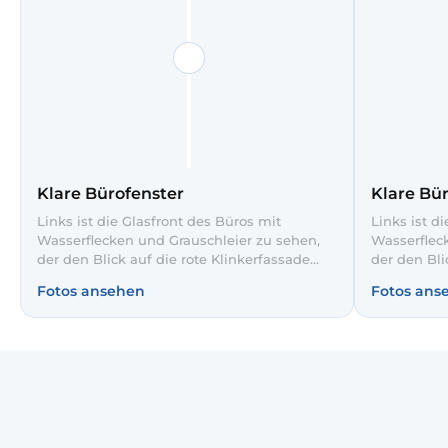
Klare Bürofenster
Klare Bü
Links ist die Glasfront des Büros mit
Links ist d
Wasserflecken und Grauschleier zu sehen,
Wasserflec
der den Blick auf die rote Klinkerfassade
der den Bli
trübt. Nach unserer professionellen
trübt. Nach
Fotos ansehen
Fotos ans
Glasreinigung rechts erscheinen Himmel
Glasreinig
und Gebäude deutlich klarer und ohne
und Gebäud
Streifen. Mehr Tageslicht im Büro sorgt für
Streifen. M
eine angenehmere Arbeitsatmosphäre.
eine angen