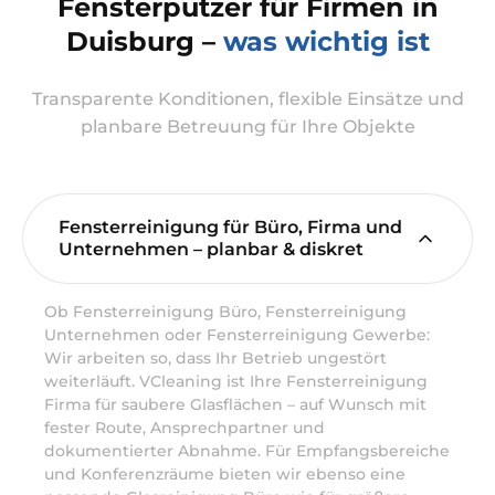
Fensterputzer für Firmen in
Duisburg –
was wichtig ist
Transparente Konditionen, flexible Einsätze und
planbare Betreuung für Ihre Objekte
Fensterreinigung für Büro, Firma und
Unternehmen – planbar & diskret
Ob Fensterreinigung Büro, Fensterreinigung
Unternehmen oder Fensterreinigung Gewerbe:
Wir arbeiten so, dass Ihr Betrieb ungestört
weiterläuft. VCleaning ist Ihre Fensterreinigung
Firma für saubere Glasflächen – auf Wunsch mit
fester Route, Ansprechpartner und
dokumentierter Abnahme. Für Empfangsbereiche
und Konferenzräume bieten wir ebenso eine