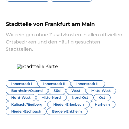
Stadtteile von Frankfurt am Main
Wir reinigen ohne Zusatzkosten in allen offiziellen
Ortsbezirken und den häufig gesuchten
Stadtteilen.
Innenstadt I
Innenstadt II
Innenstadt III
Bornheim/Ostend
Süd
West
Mitte-West
Nord-West
Mitte-Nord
Nord-Ost
Ost
Kalbach/Riedberg
Nieder-Erlenbach
Harheim
Nieder-Eschbach
Bergen-Enkheim