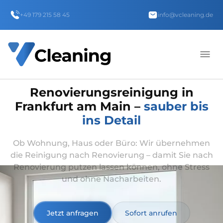
+49 179 215 58 45
info@vcleaning.de
Renovierungsreinigung in
Frankfurt am Main –
sauber bis
ins Detail
Ob Wohnung, Haus oder Büro: Wir übernehmen
die Reinigung nach Renovierung – damit Sie nach
Renovierung putzen lassen können, ohne Stress
und ohne Nacharbeiten.
Jetzt anfragen
Sofort anrufen