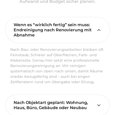
Aufwand und Budget sicher planen.
Wenn es “wirklich fertig” sein muss:
Endreinigung nach Renovierung mit
Abnahme
Nach Bau- oder Renovierungsarbeiten bleiben oft
Feinstaub, Schleier auf Oberflächen, Farb- und
Klebereste. Genau hier setzt eine professionelle
Renovierungsreinigung an: Wir reinigen
systematisch von oben nach unten, damit Räume
wieder bezugsfertig sind – auch bei engen
Zeitfenstern rund um Übergabe oder Einzug.
Nach Objektart geplant: Wohnung,
Haus, Büro, Gebäude oder Neubau