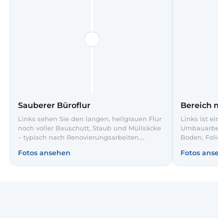
Sauberer Büroflur
Bereich 
Links sehen Sie den langen, hellgrauen Flur
Links ist e
noch voller Bauschutt, Staub und Müllsäcke
Umbauarbei
– typisch nach Renovierungsarbeiten.
Boden, Foli
Unsere Bauendreinigung entfernt sämtliche
Materialie
Fotos ansehen
Fotos ans
Rückstände, entsorgt Abfall fachgerecht
sind Fläch
und reinigt Böden sowie Türen gründlich.
gereinigt, 
Rechts auf dem Slider zeigt sich der Flur
sicher bege
anschließend ordentlich, frei begehbar und
bereit für Mitarbeiter und Kunden.