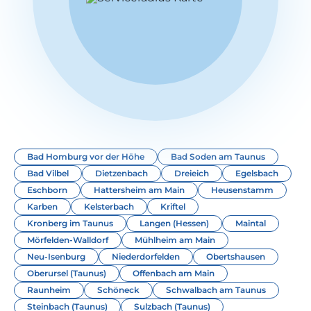
Bad Homburg vor der Höhe
Bad Soden am Taunus
Bad Vilbel
Dietzenbach
Dreieich
Egelsbach
Eschborn
Hattersheim am Main
Heusenstamm
Karben
Kelsterbach
Kriftel
Kronberg im Taunus
Langen (Hessen)
Maintal
Mörfelden-Walldorf
Mühlheim am Main
Neu-Isenburg
Niederdorfelden
Obertshausen
Oberursel (Taunus)
Offenbach am Main
Raunheim
Schöneck
Schwalbach am Taunus
Steinbach (Taunus)
Sulzbach (Taunus)