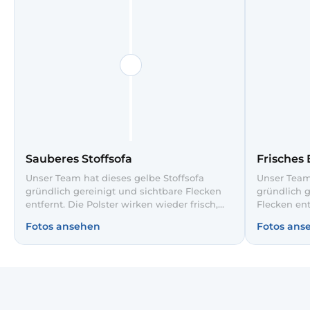
Sauberes Stoffsofa
Frisches 
Unser Team hat dieses gelbe Stoffsofa
Unser Team 
gründlich gereinigt und sichtbare Flecken
gründlich g
entfernt. Die Polster wirken wieder frisch,
Flecken ent
ebenmäßig und einladend. So bleibt Ihr
ebenmäßig u
Fotos ansehen
Fotos ans
Lieblingssofa noch lange wie neu.
Sofa hygie
Gäste.