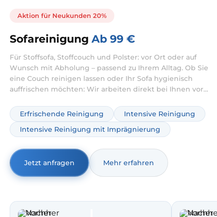
Aktion für Neukunden 20%
Sofareinigung
Ab 99 €
Für Stoffsofa, Stoffcouch und Polster: vor Ort oder auf
Wunsch mit Abholung – passend zu Ihrem Alltag. Ob Sie
eine Couch reinigen lassen oder Ihr Sofa hygienisch
auffrischen möchten: Wir arbeiten direkt bei Ihnen vor
Ort. Je nach Zustand kombinieren wir die Reinigung bei
Bedarf mit intensiver Behandlung gegen Verschmutzung
Erfrischende Reinigung
Intensive Reinigung
und Gerüche.
Intensive Reinigung mit Imprägnierung
Jetzt anfragen
Mehr erfahren