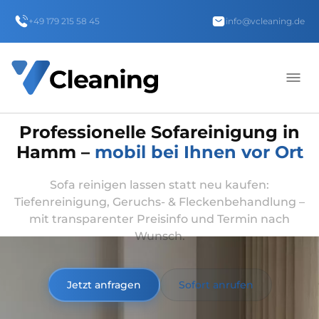
+49 179 215 58 45
info@vcleaning.de
Professionelle Sofareinigung in
Hamm –
mobil bei Ihnen vor Ort
Sofa reinigen lassen statt neu kaufen:
Tiefenreinigung, Geruchs- & Fleckenbehandlung –
mit transparenter Preisinfo und Termin nach
Wunsch.
Jetzt anfragen
Sofort anrufen