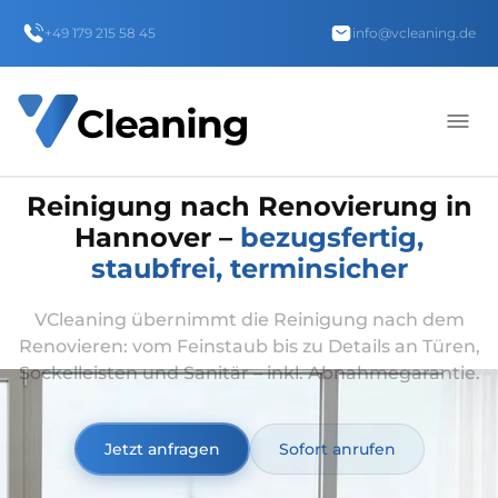
+49 179 215 58 45
info@vcleaning.de
Reinigung nach Renovierung in
Hannover –
bezugsfertig,
staubfrei, terminsicher
VCleaning übernimmt die Reinigung nach dem
Renovieren: vom Feinstaub bis zu Details an Türen,
Sockelleisten und Sanitär – inkl. Abnahmegarantie.
Jetzt anfragen
Sofort anrufen