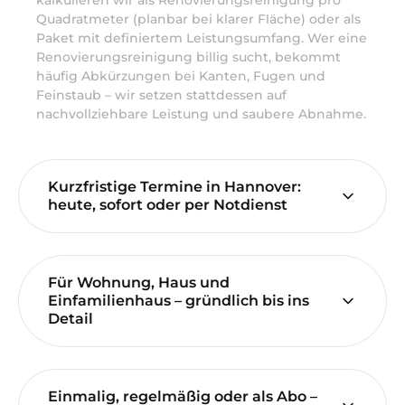
kalkulieren wir als Renovierungsreinigung pro
Quadratmeter (planbar bei klarer Fläche) oder als
Paket mit definiertem Leistungsumfang. Wer eine
Renovierungsreinigung billig sucht, bekommt
häufig Abkürzungen bei Kanten, Fugen und
Feinstaub – wir setzen stattdessen auf
nachvollziehbare Leistung und saubere Abnahme.
Kurzfristige Termine in Hannover:
heute, sofort oder per Notdienst
Für Wohnung, Haus und
Einfamilienhaus – gründlich bis ins
Detail
Einmalig, regelmäßig oder als Abo –