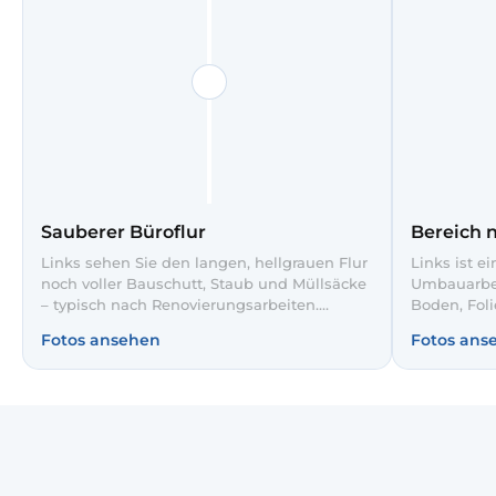
Sauberer Büroflur
Bereich 
Links sehen Sie den langen, hellgrauen Flur
Links ist e
noch voller Bauschutt, Staub und Müllsäcke
Umbauarbei
– typisch nach Renovierungsarbeiten.
Boden, Foli
Unsere Bauendreinigung entfernt sämtliche
Materialie
Fotos ansehen
Fotos ans
Rückstände, entsorgt Abfall fachgerecht
sind Fläch
und reinigt Böden sowie Türen gründlich.
gereinigt, 
Rechts auf dem Slider zeigt sich der Flur
sicher bege
anschließend ordentlich, frei begehbar und
bereit für Mitarbeiter und Kunden.