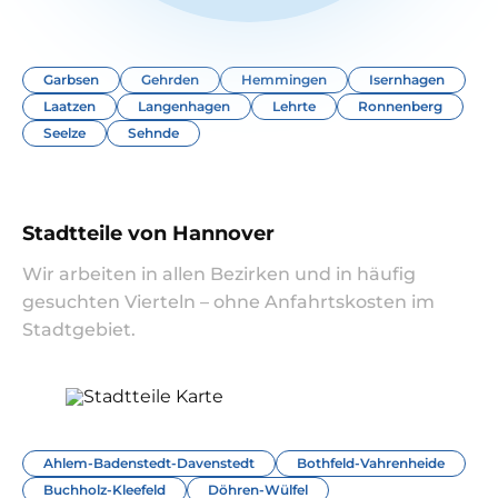
Garbsen
Gehrden
Hemmingen
Isernhagen
Laatzen
Langenhagen
Lehrte
Ronnenberg
Seelze
Sehnde
Stadtteile von Hannover
Wir arbeiten in allen Bezirken und in häufig
gesuchten Vierteln – ohne Anfahrtskosten im
Stadtgebiet.
Ahlem-Badenstedt-Davenstedt
Bothfeld-Vahrenheide
Buchholz-Kleefeld
Döhren-Wülfel