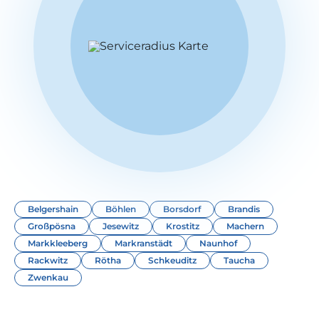
Belgershain
Böhlen
Borsdorf
Brandis
Großpösna
Jesewitz
Krostitz
Machern
Markkleeberg
Markranstädt
Naunhof
Rackwitz
Rötha
Schkeuditz
Taucha
Zwenkau