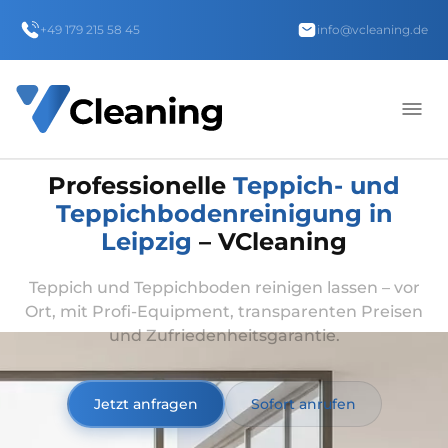
+49 179 215 58 45
info@vcleaning.de
Professionelle
Teppich- und
Teppichbodenreinigung in
Leipzig
– VCleaning
Teppich und Teppichboden reinigen lassen – vor
Ort, mit Profi-Equipment, transparenten Preisen
und Zufriedenheitsgarantie.
Jetzt anfragen
Sofort anrufen