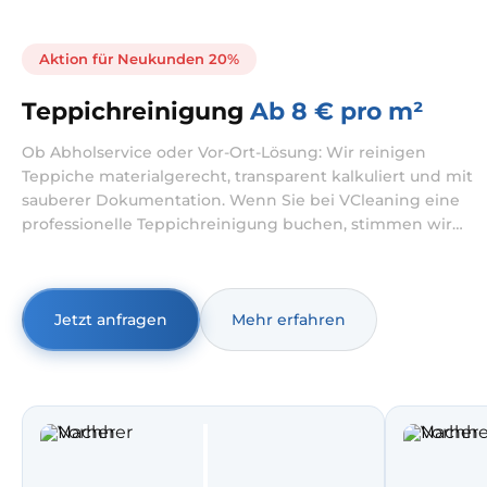
Aktion für Neukunden 20%
Teppichreinigung
Ab 8 € pro m²
Ob Abholservice oder Vor-Ort-Lösung: Wir reinigen
Teppiche materialgerecht, transparent kalkuliert und mit
sauberer Dokumentation. Wenn Sie bei VCleaning eine
professionelle Teppichreinigung buchen, stimmen wir
den Ablauf auf Ihren Teppich und Ihre Situation ab.
Möglich sind Teppichreinigung mit Abholung und
koordinierter Rückgabe oder Teppichreinigung mit
Hausbesuch – besonders praktisch, wenn Sie Teppich
Jetzt anfragen
Mehr erfahren
waschen lassen möchten, ohne Transportaufwand.