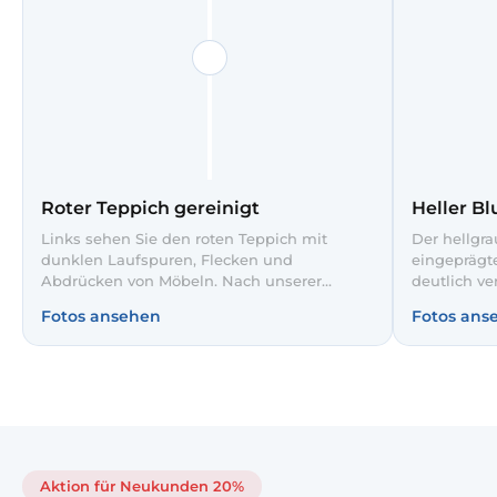
Roter Teppich gereinigt
Heller B
Links sehen Sie den roten Teppich mit
Der hellgra
dunklen Laufspuren, Flecken und
eingeprägt
Abdrücken von Möbeln. Nach unserer
deutlich v
Tiefenreinigung rechts wirkt die samtige
verfärbt. N
Fotos ansehen
Fotos ans
Oberfläche wieder gleichmäßig und der
rechts wirk
Rotton deutlich intensiver. So wird der
Farbe glei
Teppich im Wohnzimmer wieder zum
Design im 
gepflegten Blickfang.
richtig zur
Aktion für Neukunden 20%