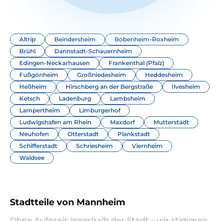
Altrip
Beindersheim
Bobenheim-Roxheim
Brühl
Dannstadt-Schauernheim
Edingen-Neckarhausen
Frankenthal (Pfalz)
Fußgönheim
Großniedesheim
Heddesheim
Heßheim
Hirschberg an der Bergstraße
Ilvesheim
Ketsch
Ladenburg
Lambsheim
Lampertheim
Limburgerhof
Ludwigshafen am Rhein
Maxdorf
Mutterstadt
Neuhofen
Otterstadt
Plankstadt
Schifferstadt
Schriesheim
Viernheim
Waldsee
Stadtteile von Mannheim
Ohne Aufpreis innerhalb der Stadt – wir stimmen