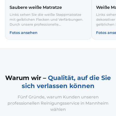
Saubere weiße Matratze
Weiße Ma
Links sehen Sie die weiße Steppmatratze
Links sehen
mit gelblichen Flecken und Verfärbungen.
dekorative
Durch unsere professionelle
gelblichen 
Matratzenreinigung wurden die Flecken
Tiefenreini
Fotos ansehen
Fotos ans
schonend entfernt und der Bezug sichtbar
wieder glei
aufgehellt. So schlafen Sie wieder auf einer
des Steppm
hygienischen, frischen Unterlage.
entsteht ei
Schlafklim
Warum wir –
Qualität, auf die Sie
sich verlassen können
Fünf Gründe, warum Kunden unseren
professionellen Reinigungsservice in Mannheim
wählen