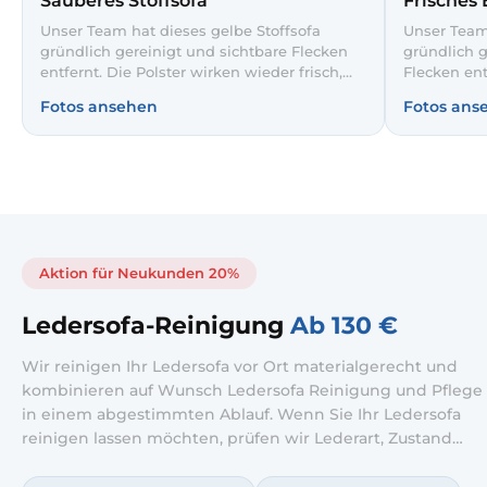
Sauberes Stoffsofa
Frisches 
Unser Team hat dieses gelbe Stoffsofa
Unser Team 
gründlich gereinigt und sichtbare Flecken
gründlich g
entfernt. Die Polster wirken wieder frisch,
Flecken ent
ebenmäßig und einladend. So bleibt Ihr
ebenmäßig u
Fotos ansehen
Fotos ans
Lieblingssofa noch lange wie neu.
Sofa hygie
Gäste.
Aktion für Neukunden 20%
Ledersofa-Reinigung
Ab 130 €
Wir reinigen Ihr Ledersofa vor Ort materialgerecht und
kombinieren auf Wunsch Ledersofa Reinigung und Pflege
in einem abgestimmten Ablauf. Wenn Sie Ihr Ledersofa
reinigen lassen möchten, prüfen wir Lederart, Zustand
und Verschmutzung und wählen die passende Methode.
Ergänzend ist ein Ledersofa Pflege Service möglich, damit