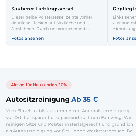
Sauberer Lieblingssessel
Gepflegte
Dieser gelbe Polstersessel zeigte vorher
Links sehe
deutliche Flecken auf Sitzfläche und
Zustand mi
Armlehnen. Durch unsere schonende
Abnutzungs
Tiefenreinigung werden Verschmutzungen
professione
Fotos ansehen
Fotos ans
entfernt und der Stoff sichtbar aufgefrischt.
Bezug rech
So wirkt der Sessel wieder einladend und
deutlich he
hygienisch sauber.
sauber und 
Aktion für Neukunden 20%
Autositzreinigung
Ab 35 €
Vom Einzelsitz bis zur kompletten Autopolsterreinigung:
vor Ort, transparent und passend zu Ihrem Fahrzeug. Wir
reinigen Sitze und Polster materialgerecht und gründlich
als Autositzreinigung vor Ort – ohne Werkstattbesuch. Bei