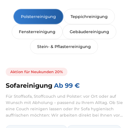
Polsterreinigung
Teppichreinigung
Fensterreinigung
Gebäudereinigung
Stein- & Pflasterreinigung
Aktion für Neukunden 20%
Sofareinigung
Ab 99 €
Für Stoffsofa, Stoffcouch und Polster: vor Ort oder auf
Wunsch mit Abholung – passend zu Ihrem Alltag. Ob Sie
eine Couch reinigen lassen oder Ihr Sofa hygienisch
auffrischen möchten: Wir arbeiten direkt bei Ihnen vor
Ort. Je nach Zustand kombinieren wir die Reinigung bei
Bedarf mit intensiver Behandlung gegen Verschmutzung