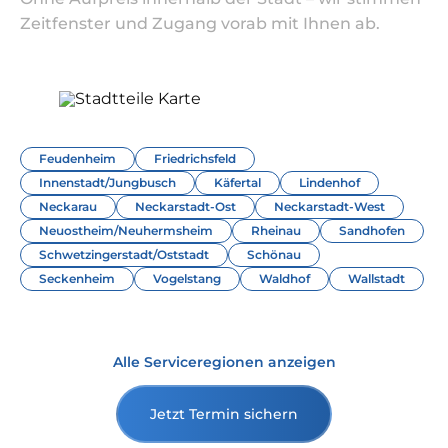
Zeitfenster und Zugang vorab mit Ihnen ab.
Feudenheim
Friedrichsfeld
Innenstadt/Jungbusch
Käfertal
Lindenhof
Neckarau
Neckarstadt-Ost
Neckarstadt-West
Neuostheim/Neuhermsheim
Rheinau
Sandhofen
Schwetzingerstadt/Oststadt
Schönau
Seckenheim
Vogelstang
Waldhof
Wallstadt
Alle Serviceregionen anzeigen
Jetzt Termin sichern