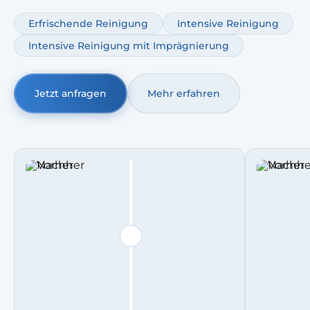
starker Nutzung setzen wir auf Autositze Tiefenreinigung;
optional ergänzen wir Autopolsterreinigung
Erfrischende Reinigung
Intensive Reinigung
Geruchsentfernung.
Intensive Reinigung mit Imprägnierung
Jetzt anfragen
Mehr erfahren