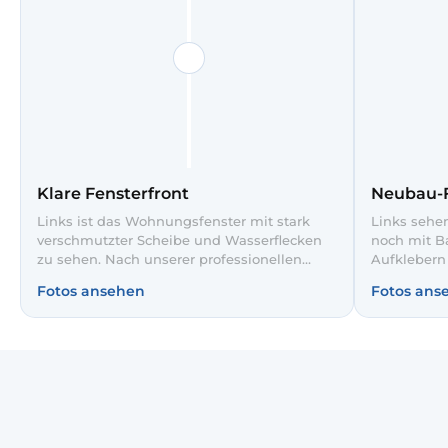
Klare Fensterfront
Neubau-F
Links ist das Wohnungsfenster mit stark
Links sehen
verschmutzter Scheibe und Wasserflecken
noch mit B
zu sehen. Nach unserer professionellen
Aufklebern
Glasreinigung rechts ist der Blick auf die
professione
Fotos ansehen
Fotos ans
Hochhäuser und den Himmel wieder klar
Rahmen und
und streifenfrei. So wirkt der Raum heller
Mörtelspure
und die Aussicht kommt voll zur Geltung.
die farbig
Himmel ist 