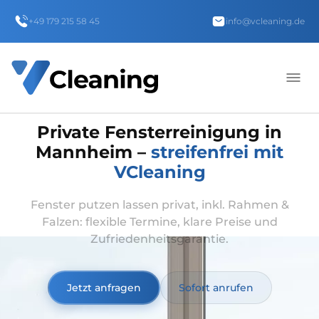
+49 179 215 58 45
info@vcleaning.de
Private Fensterreinigung in
Mannheim –
streifenfrei mit
VCleaning
Fenster putzen lassen privat, inkl. Rahmen &
Falzen: flexible Termine, klare Preise und
Zufriedenheitsgarantie.
Jetzt anfragen
Sofort anrufen