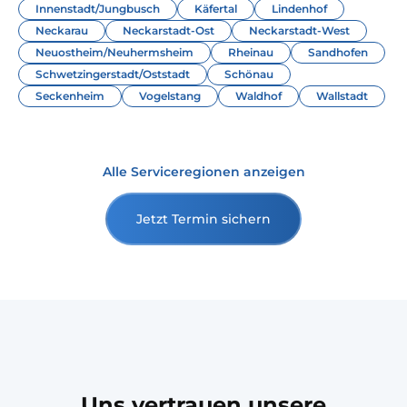
Innenstadt/Jungbusch
Käfertal
Lindenhof
Neckarau
Neckarstadt-Ost
Neckarstadt-West
Neuostheim/Neuhermsheim
Rheinau
Sandhofen
Schwetzingerstadt/Oststadt
Schönau
Seckenheim
Vogelstang
Waldhof
Wallstadt
Alle Serviceregionen anzeigen
Jetzt Termin sichern
Uns vertrauen unsere