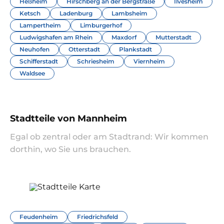
Heßheim
Hirschberg an der Bergstraße
Ilvesheim
Ketsch
Ladenburg
Lambsheim
Lampertheim
Limburgerhof
Ludwigshafen am Rhein
Maxdorf
Mutterstadt
Neuhofen
Otterstadt
Plankstadt
Schifferstadt
Schriesheim
Viernheim
Waldsee
Stadtteile von Mannheim
Egal ob zentral oder am Stadtrand: Wir kommen
dorthin, wo Sie uns brauchen.
Feudenheim
Friedrichsfeld