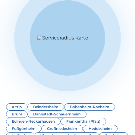
Altrip
Beindersheim
Bobenheim-Roxheim
Brühl
Dannstadt-Schauernheim
Edingen-Neckarhausen
Frankenthal (Pfalz)
Fußgönheim
Großniedesheim
Heddesheim