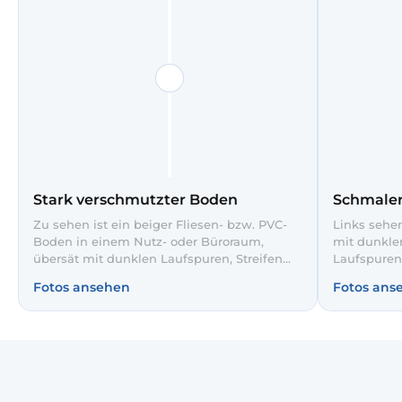
Stark verschmutzter Boden
Schmaler
Zu sehen ist ein beiger Fliesen- bzw. PVC-
Links sehen
Boden in einem Nutz- oder Büroraum,
mit dunkle
übersät mit dunklen Laufspuren, Streifen
Laufspuren
und eingetretenem Schmutz. Besonders im
unserer int
Fotos ansehen
Fotos ans
Gangbereich sind schwarze Gummiränder
Korridor r
und Flecken deutlich sichtbar. Nach unserer
deutlich he
professionellen Grundreinigung erstrahlt der
Eindruck fü
Boden wieder gleichmäßig hell, ist
frequentier
hygienisch sauber und sicher begehbar für
Mitarbeiter und Kunden.