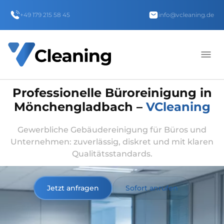
+49 179 215 58 45
info@vcleaning.de
Professionelle Büroreinigung in
Mönchengladbach –
VCleaning
Gewerbliche Gebäudereinigung für Büros und
Unternehmen: zuverlässig, diskret und mit klaren
Qualitätsstandards.
Jetzt anfragen
Sofort anrufen