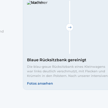
und
h. Bei
Blaue Rücksitzbank gereinigt
Die blau-graue Rücksitzbank eines Kleinwagens
war links deutlich verschmutzt, mit Flecken und
Krümeln in den Polstern. Nach unserer intensiven
Innenreinigung wirkt der Stoff rechts wieder
Fotos ansehen
gleichmäßig, farbkräftig und ordentlich. So fahren
Ihre Mitfahrer auf einer hygienisch sauberen
Sitzbank.