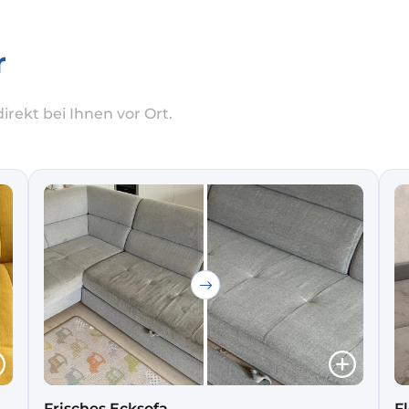
r
rekt bei Ihnen vor Ort.
Frisches Ecksofa
Fl