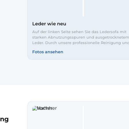
en die
Pflege
leibt
Leder wie neu
Auf der linken Seite sehen Sie das Ledersofa mit
starken Abnutzungsspuren und ausgetrocknete
Leder. Durch unsere professionelle Reinigung un
Pflege wirken die Flächen rechts wieder glatt und
Fotos ansehen
gleichmäßig. Farbe und Glanz wurden aufgefrisch
das Sofa sieht wieder nahezu wie neu aus.
ung