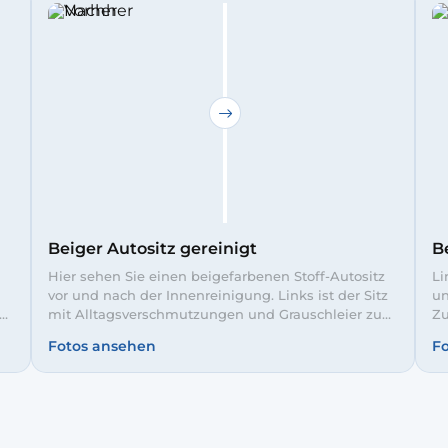
Beiger Autositz gereinigt
B
Hier sehen Sie einen beigefarbenen Stoff-Autositz
Li
vor und nach der Innenreinigung. Links ist der Sitz
un
mit Alltagsverschmutzungen und Grauschleier zu
Zu
erkennen, rechts nach der gründlichen
Ve
Fotos ansehen
F
Shampoonierung – gleichmäßig sauber und teils
sc
noch leicht feucht. So fahren Sie wieder in einem
zu
gepflegten, hygienischen Fahrzeug.
ge