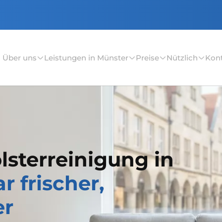
Über uns
Leistungen in Münster
Preise
Nützlich
Kon
lsterreinigung in
r frischer,
er