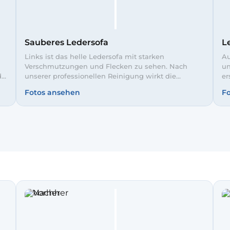
Sauberes Ledersofa
L
Links ist das helle Ledersofa mit starken
Au
m
Verschmutzungen und Flecken zu sehen. Nach
un
d
unserer professionellen Reinigung wirkt die
er
Sitzfläche wieder gleichmäßig und gepflegt. So
Fa
Fotos ansehen
F
t,
bleibt Ihr Sofa hygienisch sauber und bequem für
is
die ganze Familie.
ge