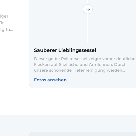
iger
ir
ng für
echt,
n
üche
Sauberer Lieblingssessel
ebe
Dieser gelbe Polstersessel zeigte vorher deutliche
Flecken auf Sitzfläche und Armlehnen. Durch
unsere schonende Tiefenreinigung werden
Verschmutzungen entfernt und der Stoff sichtbar
Fotos ansehen
aufgefrischt. So wirkt der Sessel wieder einladend
und hygienisch sauber.