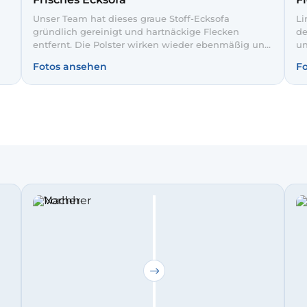
Unser Team hat dieses graue Stoff-Ecksofa
Li
gründlich gereinigt und hartnäckige Flecken
de
entfernt. Die Polster wirken wieder ebenmäßig und
un
farbintensiv. So bleibt Ihr Sofa hygienisch sauber
Be
Fotos ansehen
F
und einladend für Gäste.
So
tä