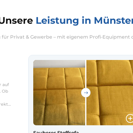
Unsere
Leistung in Münste
für Privat & Gewerbe – mit eigenem Profi‑Equipment di
r auf
. Ob
rekt
wir
lung
Sauberes Stoffsofa