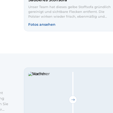
Unser Team hat dieses gelbe Stoffsofa gründlich
gereinigt und sichtbare Flecken entfernt. Die
Polster wirken wieder frisch, ebenmäßig und
einladend. So bleibt Ihr Lieblingssofa noch lange
Fotos ansehen
wie neu.
ht
ung
n Sie
ir