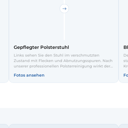
Gepflegter Polsterstuhl
B
Links sehen Sie den Stuhl im verschmutzten
De
Zustand mit Flecken und Abnutzungsspuren. Nach
st
unserer professionellen Polsterreinigung wirkt der
Kr
Bezug rechts wieder gleichmäßig und deutlich
Ti
Fotos ansehen
F
heller. So fügt sich der Stuhl wieder sauber und
du
gepflegt in Ihr Esszimmer ein.
Po
ge