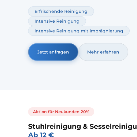
Lederart, Zustand und Verschmutzung und wähl
passende Methode. Ergänzend ist ein Ledersofa 
Erfrischende Reinigung
Service möglich, damit das Leder geschmeidig b
Intensive Reinigung
und länger gut aussieht.
Intensive Reinigung mit Imprägnierung
Jetzt anfragen
Mehr erfahren
Aktion für Neukunden 20%
Stuhlreinigung & Sesselreinig
Ab 12 €