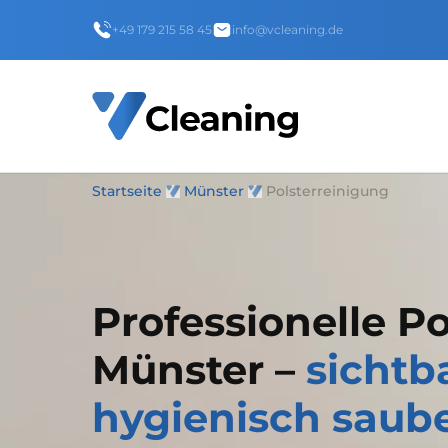
+49 179 215 58 45
info@vcleaning.de
Startseite
Münster
Polsterreinigung
Professionelle Po
Münster –
sichtba
hygienisch saub