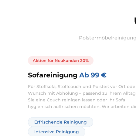
Polstermöbelreinigung 
Aktion für Neukunden 20%
Sofareinigung
Ab 99 €
Für Stoffsofa, Stoffcouch und Polster: vor Ort ode
Wunsch mit Abholung – passend zu Ihrem Alltag
Sie eine Couch reinigen lassen oder Ihr Sofa
hygienisch auffrischen möchten: Wir arbeiten di
bei Ihnen vor Ort. Je nach Zustand kombinieren 
die Reinigung bei Bedarf mit intensiver Behand
Erfrischende Reinigung
gegen Verschmutzung und Gerüche.
Intensive Reinigung