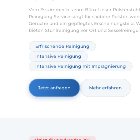
Vom Esszimmer bis zum Büro: Unser Polsterstuhl
Reinigung Service sorgt für saubere Polster, wen
Gerüche und ein gepflegtes Erscheinungsbild. W
bieten Stuhlreinigung vor Ort und Sesselreinigu
private und gewerbliche Sitzmöbel – materialger
gründlich und planbar. Wenn Sie Stühle reinige
Erfrischende Reinigung
lassen möchten, entfernen wir Flecken und Ger
Intensive Reinigung
schonend und abgestimmt auf Stoff, Mischgew
oder empfindliche Oberflächen.
Intensive Reinigung mit Imprägnierung
Jetzt anfragen
Mehr erfahren