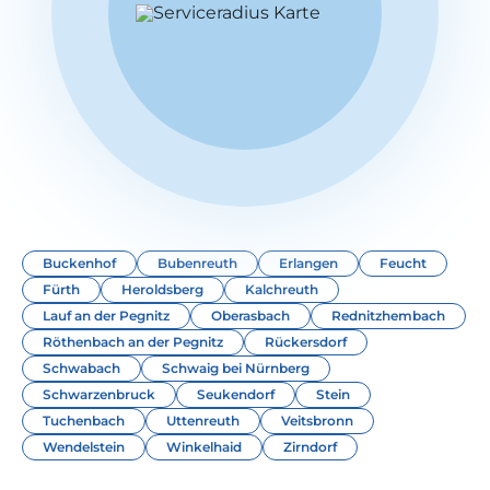
Buckenhof
Bubenreuth
Erlangen
Feucht
Fürth
Heroldsberg
Kalchreuth
Lauf an der Pegnitz
Oberasbach
Rednitzhembach
Röthenbach an der Pegnitz
Rückersdorf
Schwabach
Schwaig bei Nürnberg
Schwarzenbruck
Seukendorf
Stein
Tuchenbach
Uttenreuth
Veitsbronn
Wendelstein
Winkelhaid
Zirndorf