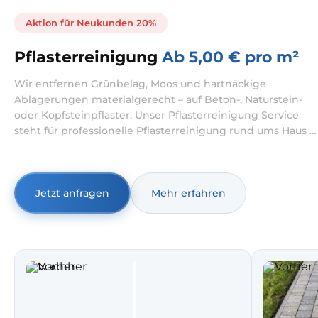
Aktion für Neukunden 20%
Pflasterreinigung
Ab 5,00 € pro m²
Wir entfernen Grünbelag, Moos und hartnäckige
Ablagerungen materialgerecht – auf Beton-, Naturstein-
oder Kopfsteinpflaster. Unser Pflasterreinigung Service
steht für professionelle Pflasterreinigung rund ums Haus –
sauber, kontrolliert und materialschonend. Wenn Sie
Pflastersteine reinigen lassen möchten, entfernen wir
Beläge fachgerecht und beraten zu sinnvollen
Zusatzschritten.
Jetzt anfragen
Mehr erfahren