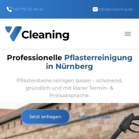
+49 179 215 58 45
info@vcleaning.de
Professionelle
Pflasterreinigung
in Nürnberg
Pflastersteine reinigen lassen – schonend,
gründlich und mit klarer Termin- &
Preisabsprache.
Jetzt anfragen
Sofort anrufen