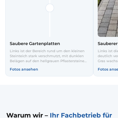
Saubere Gartenplatten
Saubere
Links ist der Bereich rund um den kleinen
Links ist d
Steinteich stark verschmutzt, mit dunklen
deutlich v
Belägen auf den hellgrauen Pflastersteinen
Gras wachs
und überwuchertem Gras. Nach unserer
unserer Ho
Fotos ansehen
Fotos ans
Hochdruck- und Tiefenreinigung wirken
der Weg wi
Mauerkrone und Weg deutlich heller, die
ordentlich,
Steinstruktur kommt wieder zur Geltung.
So bleibt 
Die neu verlegten roten Gehwegplatten
gepflegt un
bilden einen gepflegten Kontrast zum Grün
der Hecken und machen den Gartenweg
sicher begehbar.
Warum wir –
Ihr Fachbetrieb für