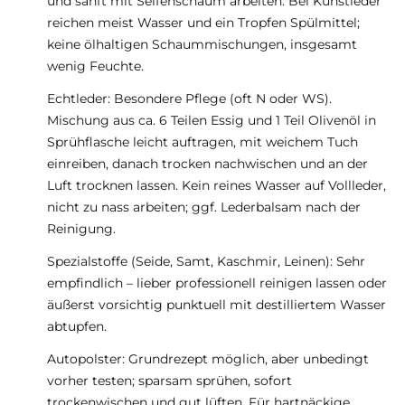
und sanft mit Seifenschaum arbeiten. Bei Kunstleder
reichen meist Wasser und ein Tropfen Spülmittel;
keine ölhaltigen Schaummischungen, insgesamt
wenig Feuchte.
Echtleder: Besondere Pflege (oft N oder WS).
Mischung aus ca. 6 Teilen Essig und 1 Teil Olivenöl in
Sprühflasche leicht auftragen, mit weichem Tuch
einreiben, danach trocken nachwischen und an der
Luft trocknen lassen. Kein reines Wasser auf Vollleder,
nicht zu nass arbeiten; ggf. Lederbalsam nach der
Reinigung.
Spezialstoffe (Seide, Samt, Kaschmir, Leinen): Sehr
empfindlich – lieber professionell reinigen lassen oder
äußerst vorsichtig punktuell mit destilliertem Wasser
abtupfen.
Autopolster: Grundrezept möglich, aber unbedingt
vorher testen; sparsam sprühen, sofort
trockenwischen und gut lüften. Für hartnäckige