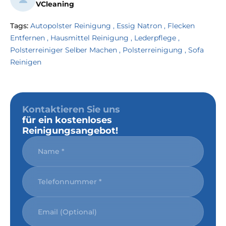
VCleaning
Tags:
Autopolster Reinigung
,
Essig Natron
,
Flecken
Entfernen
,
Hausmittel Reinigung
,
Lederpflege
,
Polsterreiniger Selber Machen
,
Polsterreinigung
,
Sofa
Reinigen
Kontaktieren Sie uns
für ein kostenloses
Reinigungsangebot!