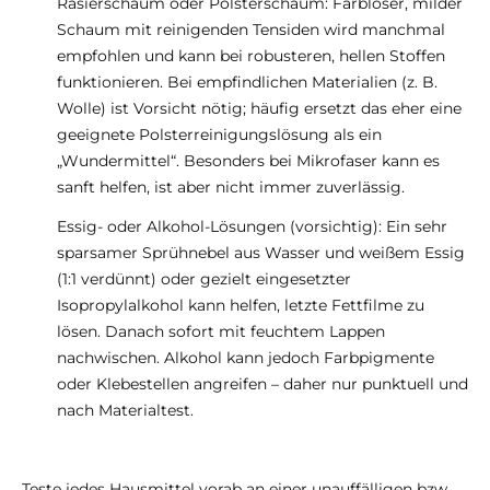
Rasierschaum oder Polsterschaum: Farbloser, milder
Schaum mit reinigenden Tensiden wird manchmal
empfohlen und kann bei robusteren, hellen Stoffen
funktionieren. Bei empfindlichen Materialien (z. B.
Wolle) ist Vorsicht nötig; häufig ersetzt das eher eine
geeignete Polsterreinigungslösung als ein
„Wundermittel“. Besonders bei Mikrofaser kann es
sanft helfen, ist aber nicht immer zuverlässig.
Essig- oder Alkohol-Lösungen (vorsichtig): Ein sehr
sparsamer Sprühnebel aus Wasser und weißem Essig
(1:1 verdünnt) oder gezielt eingesetzter
Isopropylalkohol kann helfen, letzte Fettfilme zu
lösen. Danach sofort mit feuchtem Lappen
nachwischen. Alkohol kann jedoch Farbpigmente
oder Klebestellen angreifen – daher nur punktuell und
nach Materialtest.
Teste jedes Hausmittel vorab an einer unauffälligen bzw.