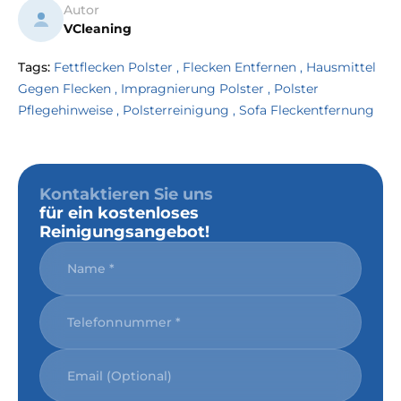
Autor
VCleaning
Tags:
Fettflecken Polster
,
Flecken Entfernen
,
Hausmittel
Gegen Flecken
,
Impragnierung Polster
,
Polster
Pflegehinweise
,
Polsterreinigung
,
Sofa Fleckentfernung
Kontaktieren Sie uns
für ein kostenloses
Reinigungsangebot!