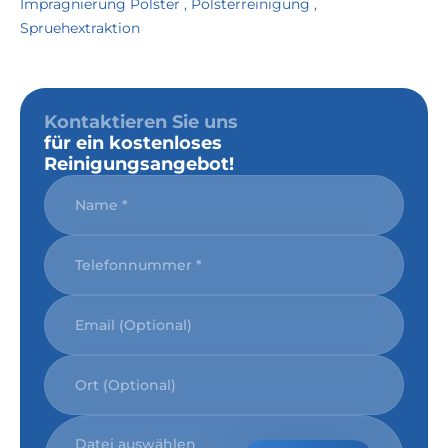
Impragnierung Polster
,
Polsterreinigung
,
Spruehextraktion
Kontaktieren Sie uns
für ein kostenloses
Reinigungsangebot!
Datei auswählen