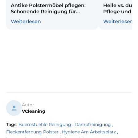
Antike Polstermöbel pflegen:
Helle vs. dun
Schonende Reinigung für
Pflege und R
empfindliche Stoffe
Vergleich
Weiterlesen
Weiterlesen
Autor
VCleaning
Tags:
Buerostuehle Reinigung
,
Dampfreinigung
,
Fleckentfernung Polster
,
Hygiene Am Arbeitsplatz
,