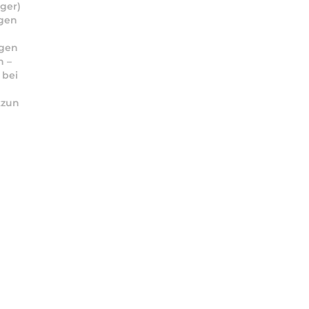
uger)
gen
igen
n –
 bei
r
tzun