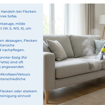
 Handeln bei Flecken
res Sofas.
rkzeuge, milde
t (W, S, WS, X), um
ten: absaugen, Flecken
 Gerüche
nd nachpflegen.
nnter Essig (für
tte) sind oft
ig angewendet.
 Mikrofaser/Velours
terschiedliche
 Flecken oder starkem
reinigung sinnvoll