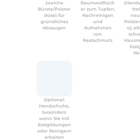
(weiche
Baumwolltüch
(Hand
Bürste/Polster
er zum Tupfen,
tte
düse) für
Nachreinigen
neu
gründliches
und
Polst
Absaugen
Aufnehmen
o); al
von
scho
Restschmutz
Hausmi
Essi
Na
Optional:
Handschuhe,
besonders
wenn Sie mit
Essiglösungen
oder Reinigern
arbeiten