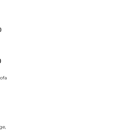
)
)
ofa
ge,