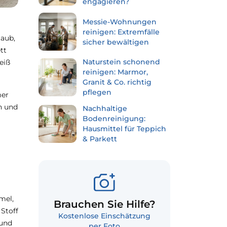
engagieren?
Messie-Wohnungen
reinigen: Extremfälle
taub,
sicher bewältigen
tt
Naturstein schonend
eiß
reinigen: Marmor,
Granit & Co. richtig
pflegen
mer
en und
Nachhaltige
Bodenreinigung:
Hausmittel für Teppich
& Parkett
mel,
Brauchen Sie Hilfe?
Stoff
Kostenlose Einschätzung
 und
per Foto