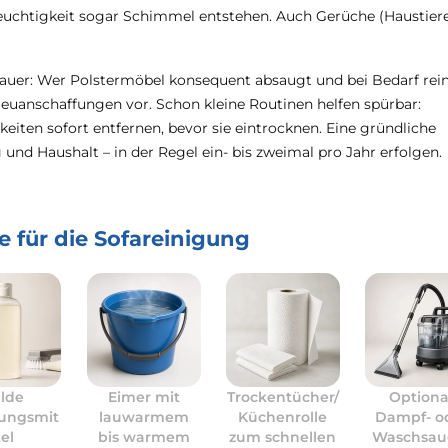
Feuchtigkeit sogar Schimmel entstehen. Auch Gerüche (Haustiere
uer: Wer Polstermöbel konsequent absaugt und bei Bedarf rein
Neuanschaffungen vor. Schon kleine Routinen helfen spürbar:
iten sofort entfernen, bevor sie eintrocknen. Eine gründliche
und Haushalt – in der Regel ein- bis zweimal pro Jahr erfolgen.
e für die Sofareinigung
ilde
Eimer mit
Trockentücher/
Optiona
gungsmit
lauwarmem
Küchenrolle
Dampf- o
tel
bis warmem
zum schnellen
Waschsau