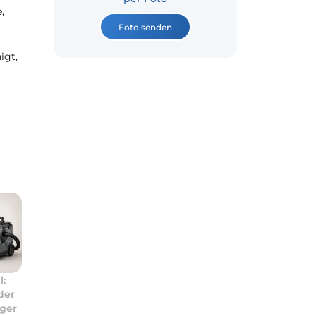
,
Foto senden
igt,
l:
der
ger