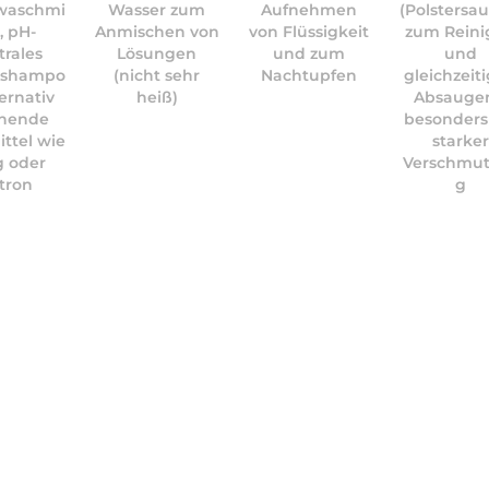
waschmi
Wasser zum
Aufnehmen
(Polstersa
l, pH-
Anmischen von
von Flüssigkeit
zum Reini
trales
Lösungen
und zum
und
ershampo
(nicht sehr
Nachtupfen
gleichzeit
ternativ
heiß)
Absauge
nende
besonders
ttel wie
starke
g oder
Verschmu
tron
g