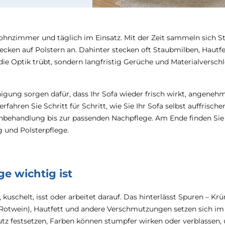
Wohnzimmer und täglich im Einsatz. Mit der Zeit sammeln sich S
cken auf Polstern an. Dahinter stecken oft Staubmilben, Hautfe
die Optik trübt, sondern langfristig Gerüche und Materialverschl
gung sorgen dafür, dass Ihr Sofa wieder frisch wirkt, angeneh
rfahren Sie Schritt für Schritt, wie Sie Ihr Sofa selbst auffrisch
kenbehandlung bis zur passenden Nachpflege. Am Ende finden Sie
 und Polsterpflege.
e wichtig ist
 kuschelt, isst oder arbeitet darauf. Das hinterlässt Spuren – Krü
 Rotwein), Hautfett und andere Verschmutzungen setzen sich im 
tz festsetzen, Farben können stumpfer wirken oder verblassen,