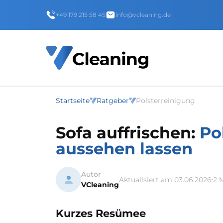
+49 179 215 58 45
info@vcleaning.de
Startseite
Ratgeber
Polsterreinigung
Sofa auffrischen:
Po
aussehen lassen
Autor
Aktualisiert am 03.06.2026
2 
VCleaning
Kurzes Resümee