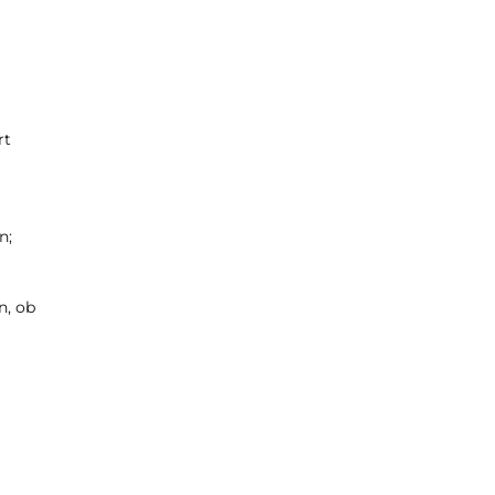
rt
n;
n, ob