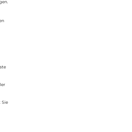
gen.
en
ste
ler
 Sie