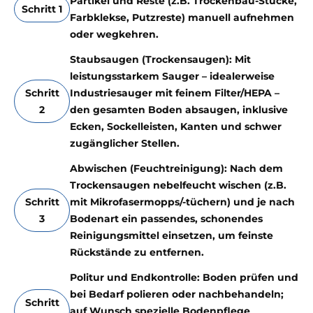
Partikel und Reste (z.B. Trockenbau-Stücke,
Schritt 1
Farbklekse, Putzreste) manuell aufnehmen
oder wegkehren.
Staubsaugen (Trockensaugen): Mit
leistungsstarkem Sauger – idealerweise
Schritt
Industriesauger mit feinem Filter/HEPA –
2
den gesamten Boden absaugen, inklusive
Ecken, Sockelleisten, Kanten und schwer
zugänglicher Stellen.
Abwischen (Feuchtreinigung): Nach dem
Trockensaugen nebelfeucht wischen (z.B.
Schritt
mit Mikrofasermopps/-tüchern) und je nach
3
Bodenart ein passendes, schonendes
Reinigungsmittel einsetzen, um feinste
Rückstände zu entfernen.
Politur und Endkontrolle: Boden prüfen und
bei Bedarf polieren oder nachbehandeln;
Schritt
auf Wunsch spezielle Bodenpflege