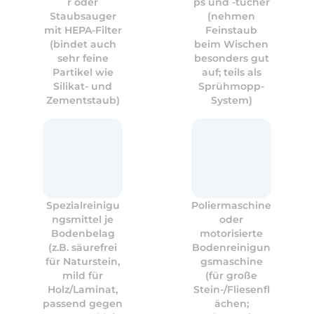
r oder
ps und -tücher
Staubsauger
(nehmen
mit HEPA-Filter
Feinstaub
(bindet auch
beim Wischen
sehr feine
besonders gut
Partikel wie
auf; teils als
Silikat- und
Sprühmopp-
Zementstaub)
System)
Spezialreinigu
Poliermaschine
ngsmittel je
oder
Bodenbelag
motorisierte
(z.B. säurefrei
Bodenreinigun
für Naturstein,
gsmaschine
mild für
(für große
Holz/Laminat,
Stein-/Fliesenfl
passend gegen
ächen;