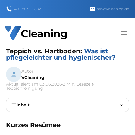
+49 179 215 58 45
info@vcleaning.de
Teppich vs. Hartboden:
Was ist
pflegeleichter und hygienischer?
Autor
VCleaning
Aktualisiert am 03.06.2026
2 Min. Lesezeit
Teppichreinigung
Inhalt
Kurzes Resümee