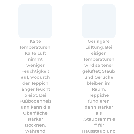
Kalte
Geringere
Temperaturen:
Lüftung: Bei
Kalte Luft
eisigen
nimmt
Temperaturen
weniger
wird seltener
Feuchtigkeit
gelüftet; Staub
auf, wodurch
und Gerüche
der Teppich
bleiben im
länger feucht
Raum.
bleibt. Bei
Teppiche
Fußbodenheiz
fungieren
ung kann die
dann stärker
Oberfläche
als
stärker
„Staubsammle
trocknen,
r“ für
während
Hausstaub und