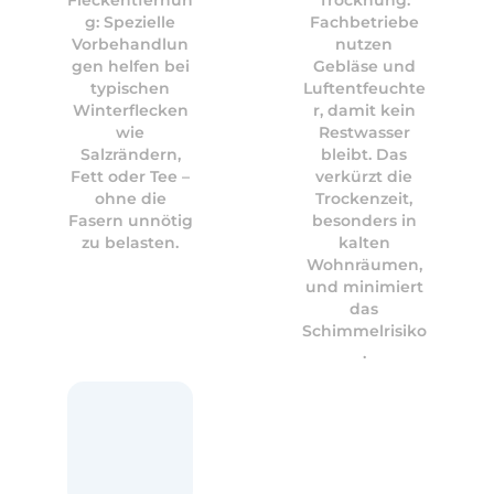
Fleckentfernun
Trocknung:
g: Spezielle
Fachbetriebe
Vorbehandlun
nutzen
gen helfen bei
Gebläse und
typischen
Luftentfeuchte
Winterflecken
r, damit kein
wie
Restwasser
Salzrändern,
bleibt. Das
Fett oder Tee –
verkürzt die
ohne die
Trockenzeit,
Fasern unnötig
besonders in
zu belasten.
kalten
Wohnräumen,
und minimiert
das
Schimmelrisiko
.