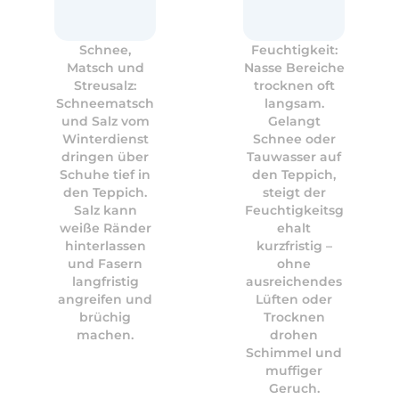
Schnee,
Feuchtigkeit:
Matsch und
Nasse Bereiche
Streusalz:
trocknen oft
Schneematsch
langsam.
und Salz vom
Gelangt
Winterdienst
Schnee oder
dringen über
Tauwasser auf
Schuhe tief in
den Teppich,
den Teppich.
steigt der
Salz kann
Feuchtigkeitsg
weiße Ränder
ehalt
hinterlassen
kurzfristig –
und Fasern
ohne
langfristig
ausreichendes
angreifen und
Lüften oder
brüchig
Trocknen
machen.
drohen
Schimmel und
muffiger
Geruch.