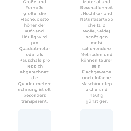
Größe und
Material und
Form: Je
Beschaffenheit
größer die
: Hochflor- und
Fläche, desto
Naturfasertepp
höher der
iche (z. B.
Aufwand.
Wolle, Seide)
Häufig wird
benötigen
pro
meist
Quadratmeter
schonendere
oder als
Methoden und
Pauschale pro
können teurer
Teppich
sein.
abgerechnet;
Flachgewebe
die
und einfache
Quadratmeterr
Maschinentep
echnung ist oft
piche sind
besonders
häufig
transparent.
günstiger.