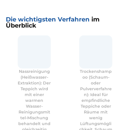
Die wichtigsten Verfahren
im
Überblick
Nassreinigung
Trockenshamp
(Heißwasser-
oo (Schaum-
Extraktion): Der
oder
Teppich wird
Pulververfahre
mit einer
n): Ideal für
warmen
empfindliche
Wasser-
Teppiche oder
Reinigungsmit
Räume mit
tel-Mischung
wenig
behandelt und
Lüftungsmögli
gleichzeitig
chkeit. Schaum