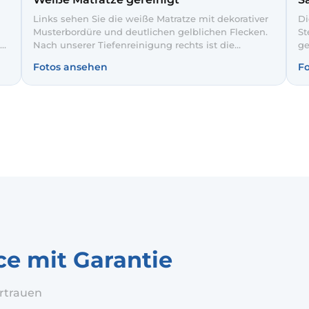
Links sehen Sie die weiße Matratze mit dekorativer
Di
Musterbordüre und deutlichen gelblichen Flecken.
St
Nach unserer Tiefenreinigung rechts ist die
ge
Liegefläche wieder gleichmäßig hell und die
pr
Fotos ansehen
F
er
Struktur des Steppmusters klar erkennbar. So
wi
entsteht ein hygienisches, frisches Schlafklima im
Be
Schlafzimmer.
ei
ce mit Garantie
rtrauen