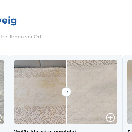
weig
 bei Ihnen vor Ort.
Weiße Matratze gereinigt
S