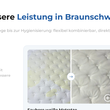
sere
Leistung in Braunsch
ge bis zur Hygienisierung: flexibel kombinierbar, direkt
it
essere
g von
atze
Saubere weiße Matratze