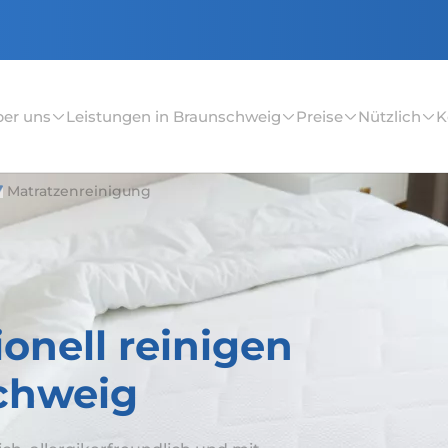
er uns
Leistungen in Braunschweig
Preise
Nützlich
K
Matratzenreinigung
ionell reinigen
schweig