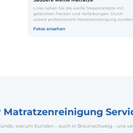
Links sehen Sie die weiße Steppmatratze mit
gelblichen Flecken und Verfärbungen. Durch
unsere professionelle Matratzenreinigung wurden
die Flecken schonend entfernt und der Bezug
Fotos ansehen
sichtbar aufgehellt. So schlafen Sie wieder auf ein
hygienischen, frischen Unterlage.
r Matratzenreinigung Servi
ründe, warum Kunden – auch in Braunschweig – uns ve