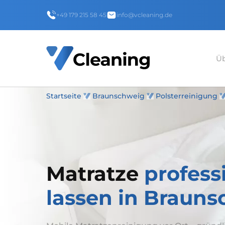
+49 179 215 58 45
info@vcleaning.de
Üb
Startseite
Braunschweig
Polsterreinigung
Matratze
profess
lassen in Braun