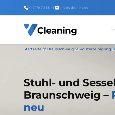
+49 179 215 58 45
info@vcleaning.de
Üb
Startseite
Braunschweig
Polsterreinigung
Stuhl- und Sesse
Braunschweig –
neu