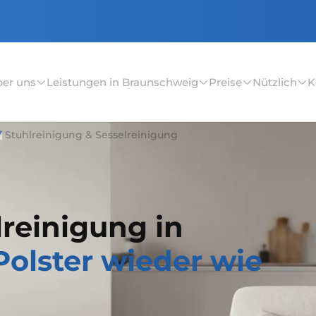
er uns
Leistungen in Braunschweig
Preise
Nützlich
K
Stuhlreinigung & Sesselreinigung
lreinigung in
Polster wieder wie