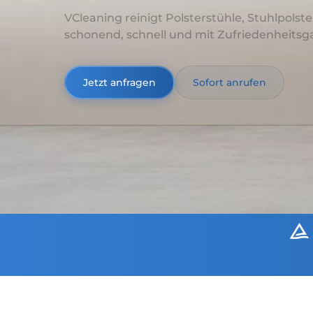
VCleaning reinigt Polsterstühle, Stuhlpolste
schonend, schnell und mit Zufriedenheitsga
Jetzt anfragen
Sofort anrufen