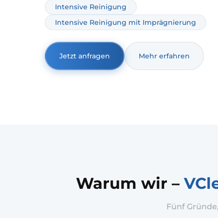
Intensive Reinigung
schonend und abgestimmt auf Stoff, Mischgew
oder empfindliche Oberflächen.
Intensive Reinigung mit Imprägnierung
Jetzt anfragen
Mehr erfahren
Warum wir –
VCl
Fünf Gründe,