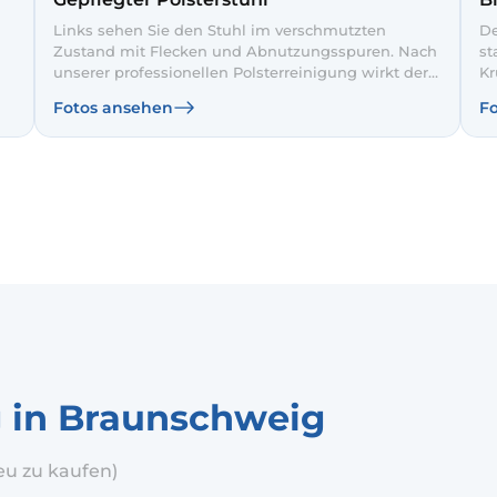
Links sehen Sie den Stuhl im verschmutzten
De
Zustand mit Flecken und Abnutzungsspuren. Nach
st
unserer professionellen Polsterreinigung wirkt der
Kr
Bezug rechts wieder gleichmäßig und deutlich
Ti
Fotos ansehen
F
heller. So fügt sich der Stuhl wieder sauber und
du
gepflegt in Ihr Esszimmer ein.
Po
ge
g in Braunschweig
eu zu kaufen)