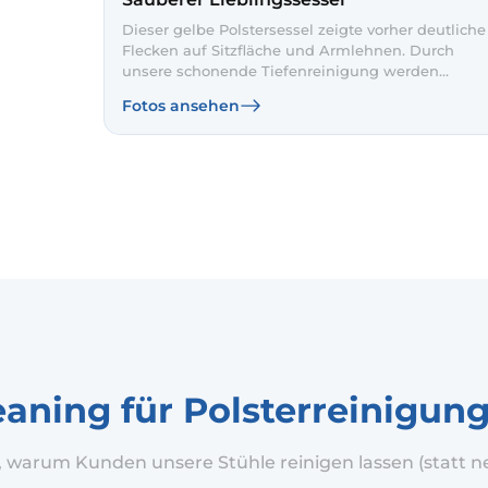
ebe
Dieser gelbe Polstersessel zeigte vorher deutliche
Flecken auf Sitzfläche und Armlehnen. Durch
unsere schonende Tiefenreinigung werden
Verschmutzungen entfernt und der Stoff sichtbar
Fotos ansehen
aufgefrischt. So wirkt der Sessel wieder einladend
und hygienisch sauber.
eaning für Polsterreinigun
 warum Kunden unsere Stühle reinigen lassen (statt n