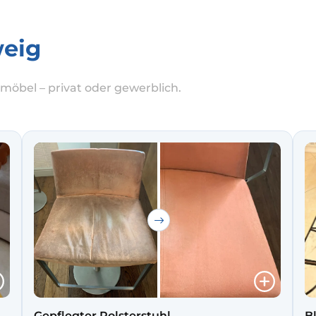
weig
möbel – privat oder gewerblich.
Gepflegter Polsterstuhl
B