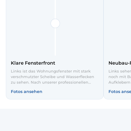
Klare Fensterfront
Neubau-F
Links ist das Wohnungsfenster mit stark
Links sehen
verschmutzter Scheibe und Wasserflecken
noch mit B
zu sehen. Nach unserer professionellen
Aufklebern
Glasreinigung rechts ist der Blick auf die
professione
Fotos ansehen
Fotos ans
Hochhäuser und den Himmel wieder klar
Rahmen und
und streifenfrei. So wirkt der Raum heller
Mörtelspure
und die Aussicht kommt voll zur Geltung.
die farbig
Himmel ist 