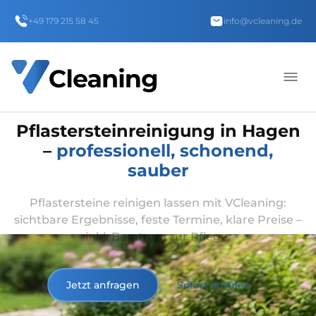
+49 179 215 58 45
info@vcleaning.de
Pflastersteinreinigung in Hagen
–
professionell, schonend,
sauber
Pflastersteine reinigen lassen mit VCleaning:
sichtbare Ergebnisse, feste Termine, klare Preise –
inkl. Beratung zur Pflege.
Jetzt anfragen
Sofort anrufen