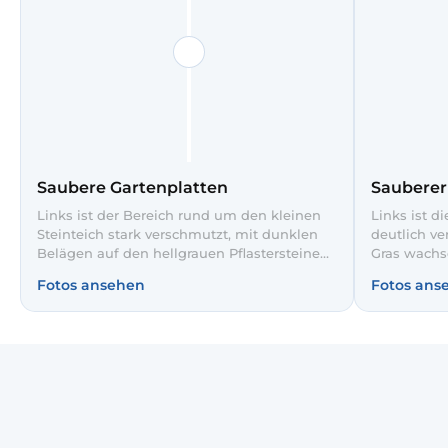
Saubere Gartenplatten
Saubere
Links ist der Bereich rund um den kleinen
Links ist d
Steinteich stark verschmutzt, mit dunklen
deutlich v
Belägen auf den hellgrauen Pflastersteinen
Gras wachs
und überwuchertem Gras. Nach unserer
unserer Ho
Fotos ansehen
Fotos ans
Hochdruck- und Tiefenreinigung wirken
der Weg wi
Mauerkrone und Weg deutlich heller, die
ordentlich,
Steinstruktur kommt wieder zur Geltung.
So bleibt 
Die neu verlegten roten Gehwegplatten
gepflegt un
bilden einen gepflegten Kontrast zum Grün
der Hecken und machen den Gartenweg
sicher begehbar.