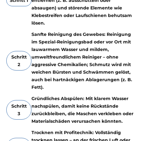
Schritt 1
entfernen (z. B. ausschütteln oder
absaugen) und störende Elemente wie
Klebestreifen oder Laufschienen behutsam
lösen.
Sanfte Reinigung des Gewebes: Reinigung
im Spezial-Reinigungsbad oder vor Ort mit
lauwarmem Wasser und mildem,
Schritt
umweltfreundlichem Reiniger – ohne
2
aggressive Chemikalien; Schmutz wird mit
weichen Bürsten und Schwämmen gelöst,
auch bei hartnäckigen Ablagerungen (z. B.
Fett).
Gründliches Abspülen: Mit klarem Wasser
Schritt
nachspülen, damit keine Rückstände
3
zurückbleiben, die Maschen verkleben oder
Materialschäden verursachen könnten.
Trocknen mit Profitechnik: Vollständig
trocknen lassen – an der frischen Luft oder