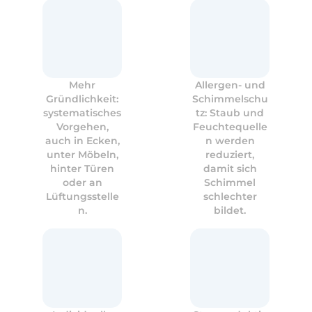
Mehr
Allergen- und
Gründlichkeit:
Schimmelschu
systematisches
tz: Staub und
Vorgehen,
Feuchtequelle
auch in Ecken,
n werden
unter Möbeln,
reduziert,
hinter Türen
damit sich
oder an
Schimmel
Lüftungsstelle
schlechter
n.
bildet.