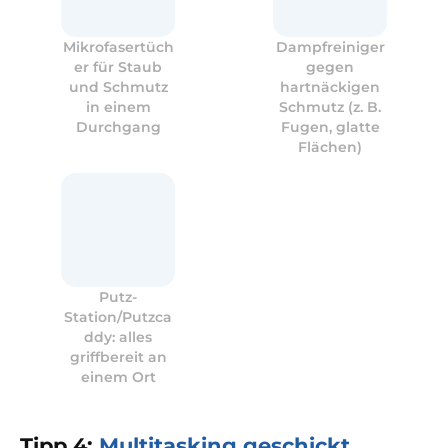
Mikrofasertüch
Dampfreiniger
er für Staub
gegen
und Schmutz
hartnäckigen
in einem
Schmutz (z. B.
Durchgang
Fugen, glatte
Flächen)
Putz-
Station/Putzca
ddy: alles
griffbereit an
einem Ort
Tipp 4:
Multitasking geschickt