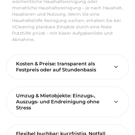
wöchentliche Haushaltsreinigung oder
monatliche Haushaltsreinigung – je nach Haushalt,
Haustieren und Nutzung. Wenn Sie eine
Haushaltshilfe Reinigung suchen, erhalten Sie bei
VCleaning planbare Einsätze durch eine feste
Putzhilfe privat – mit klarer Aufgabenliste und
Abnahme.
Kosten & Preise: transparent als
Festpreis oder auf Stundenbasis
Umzug & Mietobjekte: Einzugs‑,
Auszugs‑ und Endreinigung ohne
Stress
Flexibel buchbar: kurzfristig, Notfall