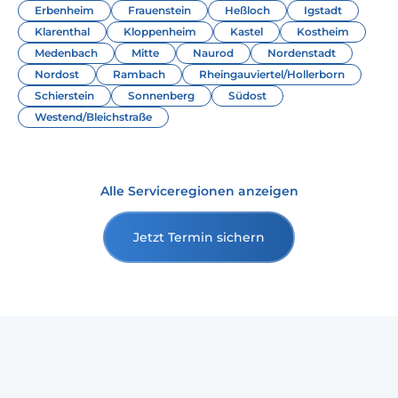
Erbenheim
Frauenstein
Heßloch
Igstadt
Klarenthal
Kloppenheim
Kastel
Kostheim
Medenbach
Mitte
Naurod
Nordenstadt
Nordost
Rambach
Rheingauviertel/Hollerborn
Schierstein
Sonnenberg
Südost
Westend/Bleichstraße
Alle Serviceregionen anzeigen
Jetzt Termin sichern