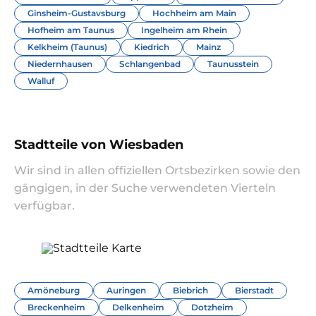
Ginsheim-Gustavsburg
Hochheim am Main
Hofheim am Taunus
Ingelheim am Rhein
Kelkheim (Taunus)
Kiedrich
Mainz
Niedernhausen
Schlangenbad
Taunusstein
Walluf
Stadtteile von Wiesbaden
Wir sind in allen offiziellen Ortsbezirken sowie den
gängigen, in der Suche verwendeten Vierteln
verfügbar.
Amöneburg
Auringen
Biebrich
Bierstadt
Breckenheim
Delkenheim
Dotzheim