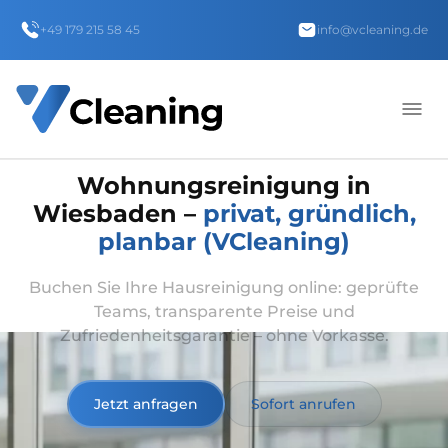
+49 179 215 58 45
info@vcleaning.de
Wohnungsreinigung in
Wiesbaden –
privat, gründlich,
planbar (VCleaning)
Buchen Sie Ihre Hausreinigung online: geprüfte
Teams, transparente Preise und
Zufriedenheitsgarantie – ohne Vorkasse.
Jetzt anfragen
Sofort anrufen