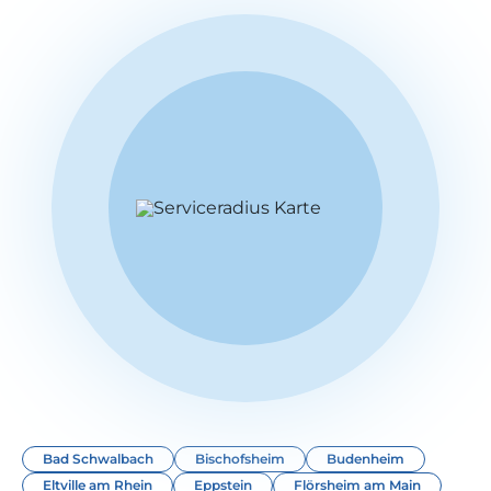
Bad Schwalbach
Bischofsheim
Budenheim
Eltville am Rhein
Eppstein
Flörsheim am Main