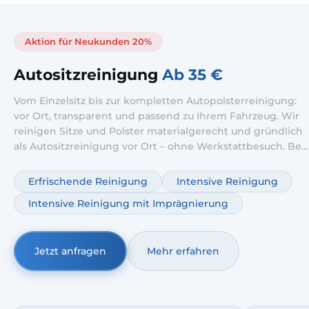
Aktion für Neukunden 20%
Autositzreinigung
Ab 35 €
Vom Einzelsitz bis zur kompletten Autopolsterreinigung:
vor Ort, transparent und passend zu Ihrem Fahrzeug. Wir
reinigen Sitze und Polster materialgerecht und gründlich
als Autositzreinigung vor Ort – ohne Werkstattbesuch. Bei
starker Nutzung setzen wir auf Autositze Tiefenreinigung;
optional ergänzen wir Autopolsterreinigung
Erfrischende Reinigung
Intensive Reinigung
Geruchsentfernung.
Intensive Reinigung mit Imprägnierung
Jetzt anfragen
Mehr erfahren