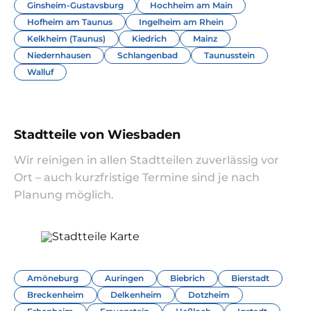
Ginsheim-Gustavsburg
Hochheim am Main
Hofheim am Taunus
Ingelheim am Rhein
Kelkheim (Taunus)
Kiedrich
Mainz
Niedernhausen
Schlangenbad
Taunusstein
Walluf
Stadtteile von Wiesbaden
Wir reinigen in allen Stadtteilen zuverlässig vor
Ort – auch kurzfristige Termine sind je nach
Planung möglich.
Amöneburg
Auringen
Biebrich
Bierstadt
Breckenheim
Delkenheim
Dotzheim