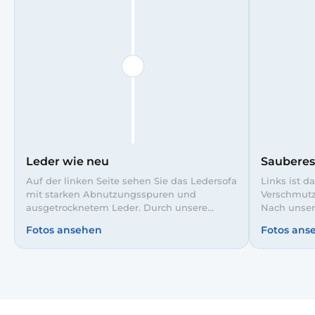
Leder wie neu
Sauberes
Auf der linken Seite sehen Sie das Ledersofa
Links ist d
mit starken Abnutzungsspuren und
Verschmutz
ausgetrocknetem Leder. Durch unsere
Nach unser
professionelle Reinigung und Pflege wirken
wirkt die S
Fotos ansehen
Fotos ans
die Flächen rechts wieder glatt und
gepflegt. S
gleichmäßig. Farbe und Glanz wurden
sauber und
aufgefrischt, das Sofa sieht wieder nahezu
wie neu aus.