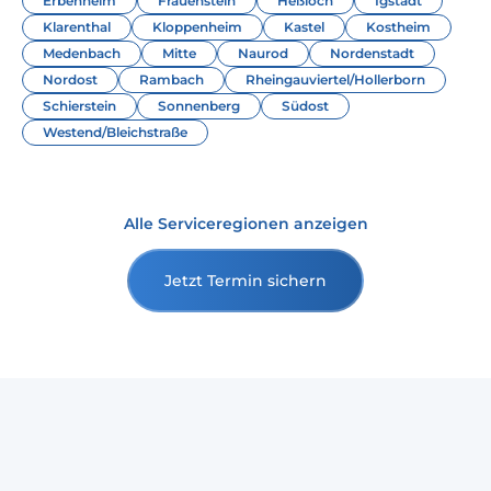
Erbenheim
Frauenstein
Heßloch
Igstadt
Klarenthal
Kloppenheim
Kastel
Kostheim
Medenbach
Mitte
Naurod
Nordenstadt
Nordost
Rambach
Rheingauviertel/Hollerborn
Schierstein
Sonnenberg
Südost
Westend/Bleichstraße
Alle Serviceregionen anzeigen
Jetzt Termin sichern