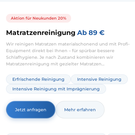
Aktion für Neukunden 20%
Matratzenreinigung
Ab 89 €
Wir reinigen Matratzen materialschonend und mit Profi-
Equipment direkt bei Ihnen – für spürbar bessere
Schlafhygiene. Je nach Zustand kombinieren wir
Matratzenreinigung mit gezielter Matratzen
Tiefenreinigung, inklusive sinnvoller Behandlung von
Gerüchen und Flecken. Ideal, wenn Sie Ihre Matratze
Erfrischende Reinigung
Intensive Reinigung
professionell reinigen lassen möchten – ohne unnötige
Intensive Reinigung mit Imprägnierung
Extras und mit klarer Dokumentation.
Jetzt anfragen
Mehr erfahren