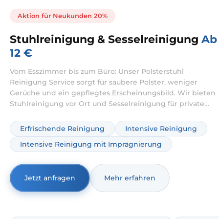
Aktion für Neukunden 20%
Stuhlreinigung & Sesselreinigung
Ab
12 €
Vom Esszimmer bis zum Büro: Unser Polsterstuhl
Reinigung Service sorgt für saubere Polster, weniger
Gerüche und ein gepflegtes Erscheinungsbild. Wir bieten
Stuhlreinigung vor Ort und Sesselreinigung für private
und gewerbliche Sitzmöbel – materialgerecht, gründlich
und planbar. Wenn Sie Stühle reinigen lassen möchten,
Erfrischende Reinigung
Intensive Reinigung
entfernen wir Flecken und Gerüche schonend und
Intensive Reinigung mit Imprägnierung
abgestimmt auf Stoff, Mischgewebe oder empfindliche
Oberflächen.
Jetzt anfragen
Mehr erfahren