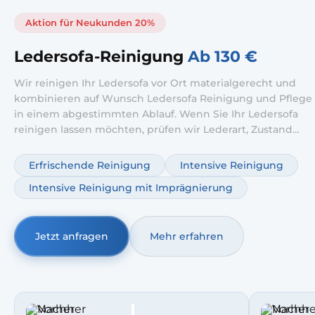
Aktion für Neukunden 20%
Ledersofa-Reinigung
Ab 130 €
Wir reinigen Ihr Ledersofa vor Ort materialgerecht und
kombinieren auf Wunsch Ledersofa Reinigung und Pflege
in einem abgestimmten Ablauf. Wenn Sie Ihr Ledersofa
reinigen lassen möchten, prüfen wir Lederart, Zustand
und Verschmutzung und wählen die passende Methode.
Ergänzend ist ein Ledersofa Pflege Service möglich, damit
Erfrischende Reinigung
Intensive Reinigung
das Leder geschmeidig bleibt und länger gut aussieht.
Intensive Reinigung mit Imprägnierung
Jetzt anfragen
Mehr erfahren