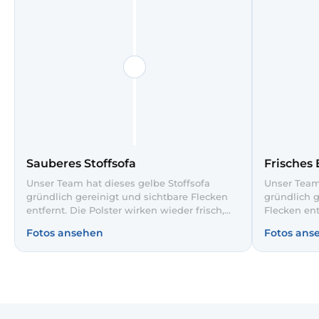
Sauberes Stoffsofa
Frisches 
Unser Team hat dieses gelbe Stoffsofa
Unser Team 
gründlich gereinigt und sichtbare Flecken
gründlich g
entfernt. Die Polster wirken wieder frisch,
Flecken ent
ebenmäßig und einladend. So bleibt Ihr
ebenmäßig u
Fotos ansehen
Fotos ans
Lieblingssofa noch lange wie neu.
Sofa hygie
Gäste.