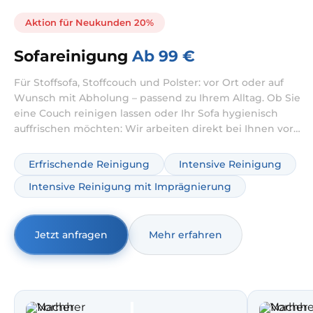
Aktion für Neukunden 20%
Sofareinigung
Ab 99 €
Für Stoffsofa, Stoffcouch und Polster: vor Ort oder auf
Wunsch mit Abholung – passend zu Ihrem Alltag. Ob Sie
eine Couch reinigen lassen oder Ihr Sofa hygienisch
auffrischen möchten: Wir arbeiten direkt bei Ihnen vor
Ort. Je nach Zustand kombinieren wir die Reinigung bei
Bedarf mit intensiver Behandlung gegen Verschmutzung
Erfrischende Reinigung
Intensive Reinigung
und Gerüche.
Intensive Reinigung mit Imprägnierung
Jetzt anfragen
Mehr erfahren