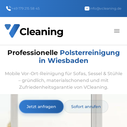
+49 179 215 58 45
info@vcleaning.de
Professionelle
Polsterreinigung
in Wiesbaden
Mobile Vor-Ort-Reinigung für Sofas, Sessel & Stühle
– gründlich, materialschonend und mit
Zufriedenheitsgarantie von VCleaning.
Jetzt anfragen
Sofort anrufen