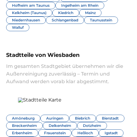
Hofheim am Taunus
Ingelheim am Rhein
Kelkheim (Taunus)
Kiedrich
Mainz
Niedernhausen
Schlangenbad
Taunusstein
Walluf
Stadtteile von Wiesbaden
Im gesamten Stadtgebiet übernehmen wir die
Außenreinigung zuverlässig – Termin und
Aufwand werden vorab klar abgestimmt.
Amöneburg
Auringen
Biebrich
Bierstadt
Breckenheim
Delkenheim
Dotzheim
Erbenheim
Frauenstein
Heßloch
Igstadt