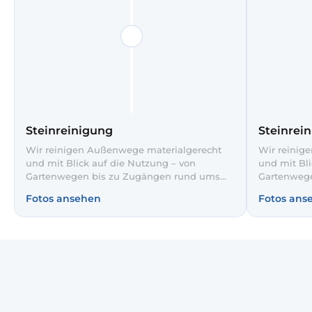
Steinreinigung
Steinrei
Wir reinigen Außenwege materialgerecht
Wir reinig
und mit Blick auf die Nutzung – von
und mit Bli
Gartenwegen bis zu Zugängen rund ums
Gartenweg
Haus. Wenn Sie Steinplatten reinigen lassen
Haus. Wenn 
Fotos ansehen
Fotos ans
möchten, stimmen wir Verfahren und Mittel
möchten, s
auf Steinart und Zustand ab.
auf Steinar