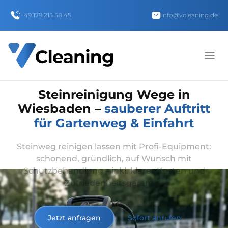
+49 179 215 58 45
info@vcleaning.de
Steinreinigung Wege in
Wiesbaden –
sauberer Auftritt
für Gartenweg & Einfahrt
Steinweg reinigen lassen mit Profi-Equipment:
schonend, gründlich, auf Wunsch mit
Schutzbehandlung – inkl. klarer Kosten und
Zufriedenheitsgarantie.
Jetzt anfragen
Sofort anrufen