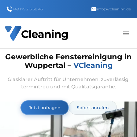
+49 179 215 58 45
info@vcleaning.de
Gewerbliche Fensterreinigung in
Wuppertal –
VCleaning
Glasklarer Auftritt für Unternehmen: zuverlässig,
termintreu und mit Qualitätsgarantie.
Jetzt anfragen
Sofort anrufen