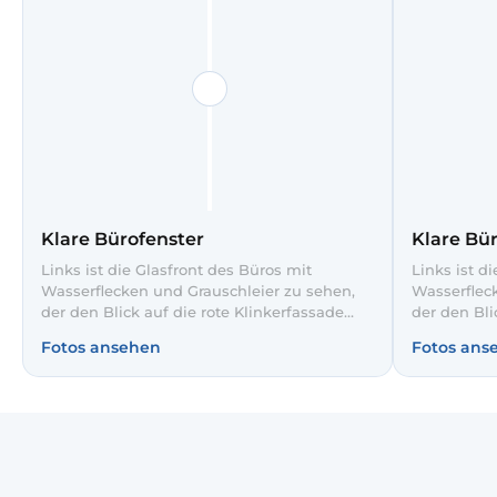
Klare Bürofenster
Klare Bü
Links ist die Glasfront des Büros mit
Links ist d
Wasserflecken und Grauschleier zu sehen,
Wasserflec
der den Blick auf die rote Klinkerfassade
der den Bli
trübt. Nach unserer professionellen
trübt. Nach
Fotos ansehen
Fotos ans
Glasreinigung rechts erscheinen Himmel
Glasreinig
und Gebäude deutlich klarer und ohne
und Gebäud
Streifen. Mehr Tageslicht im Büro sorgt für
Streifen. M
eine angenehmere Arbeitsatmosphäre.
eine angen