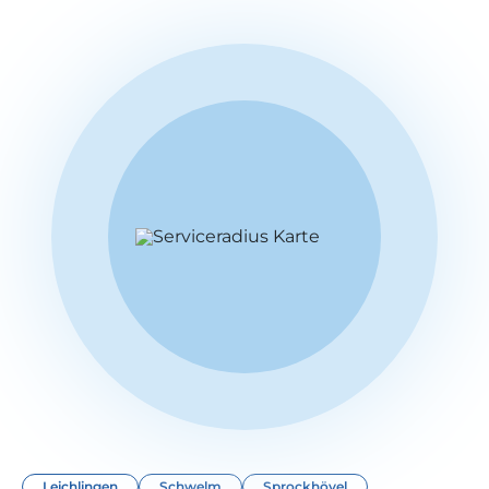
Leichlingen
Schwelm
Sprockhövel