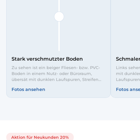
Stark verschmutzter Boden
Schmaler
Zu sehen ist ein beiger Fliesen- bzw. PVC-
Links sehen
Boden in einem Nutz- oder Büroraum,
mit dunkle
übersät mit dunklen Laufspuren, Streifen
Laufspuren
und eingetretenem Schmutz. Besonders im
unserer int
Fotos ansehen
Fotos ans
Gangbereich sind schwarze Gummiränder
Korridor r
und Flecken deutlich sichtbar. Nach unserer
deutlich he
professionellen Grundreinigung erstrahlt der
Eindruck fü
Boden wieder gleichmäßig hell, ist
frequentier
hygienisch sauber und sicher begehbar für
Mitarbeiter und Kunden.
Aktion für Neukunden 20%