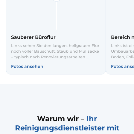
Sauberer Büroflur
Bereich 
Links sehen Sie den langen, hellgrauen Flur
Links ist e
noch voller Bauschutt, Staub und Müllsäcke
Umbauarbei
– typisch nach Renovierungsarbeiten.
Boden, Foli
Unsere Bauendreinigung entfernt sämtliche
Materialie
Fotos ansehen
Fotos ans
Rückstände, entsorgt Abfall fachgerecht
sind Fläch
und reinigt Böden sowie Türen gründlich.
gereinigt, 
Rechts auf dem Slider zeigt sich der Flur
sicher bege
anschließend ordentlich, frei begehbar und
bereit für Mitarbeiter und Kunden.
Warum wir –
Ihr
Reinigungsdienstleister mit