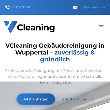
+49 179 215 58 45
info@vcleaning.de
VCleaning Gebäudereinigung in
Wuppertal –
zuverlässig &
gründlich
Professionelle Reinigung für Privat und Gewerbe –
feste Abläufe, eigenes Equipment und schnelle
Terminvergabe.
Jetzt anfragen
Sofort anrufen