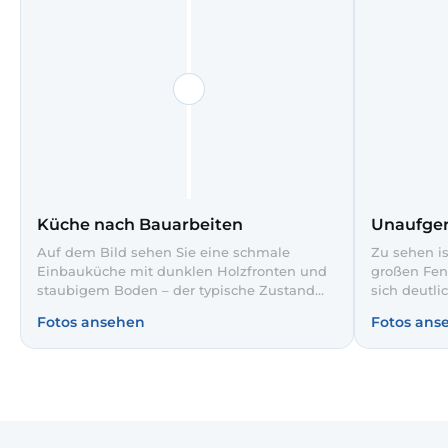
Küche nach Bauarbeiten
Unaufge
Auf dem Bild sehen Sie eine schmale
Zu sehen i
Einbauküche mit dunklen Holzfronten und
großen Fen
staubigem Boden – der typische Zustand
sich deutli
nach Renovierung. Auf dem Herd klebt noch
ist voller 
Fotos ansehen
Fotos ans
Schutzfolie, auch der Kühlschrank und die
Stühlen hä
Arbeitsflächen wirken verstaubt. Hier ist
Boden steh
eine gründliche Bauendreinigung nötig,
sorgt unser
damit die neue Küche wirklich
Haushaltsre
einzugsbereit wird.
Ordnung un
Wohngefüh